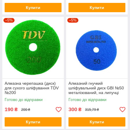
Купити
Купити
–5%
–5%
Алмазна черепашка (диск)
Алмазний гнучкий
для сухого шліфування TDV
шліфувальний диск GBI №50
№200
металізований, на липучці
Готово до відправки
Готово до відправки
190
300
₴
₴
200 ₴
315,79 ₴
Купити
Купити