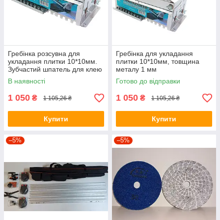
Гребінка розсувна для
Гребінка для укладання
укладання плитки 10*10мм.
плитки 10*10мм, товщина
Зубчастий шпатель для клею
металу 1 мм
до 66см
В наявності
Готово до відправки
1 050
1 050
₴
₴
1 105,26 ₴
1 105,26 ₴
Купити
Купити
–5%
–5%