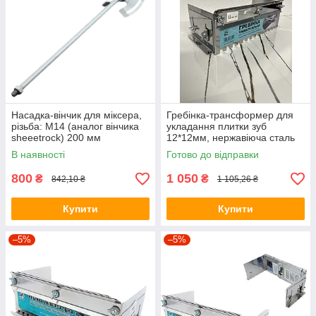
Насадка-вінчик для міксера,
Гребінка-трансформер для
різьба: М14 (аналог вінчика
укладання плитки зуб
sheeetrock) 200 мм
12*12мм, нержавіюча сталь
1,5мм
В наявності
Готово до відправки
800
1 050
₴
₴
842,10 ₴
1 105,26 ₴
Купити
Купити
–5%
–5%