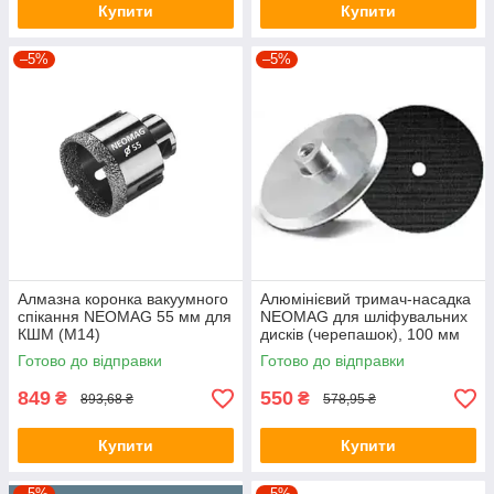
Купити
Купити
–5%
–5%
Алмазна коронка вакуумного
Алюмінієвий тримач-насадка
спікання NEOMAG 55 мм для
NEOMAG для шліфувальних
КШМ (М14)
дисків (черепашок), 100 мм
Готово до відправки
Готово до відправки
849
550
₴
₴
893,68 ₴
578,95 ₴
Купити
Купити
–5%
–5%