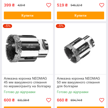
399
519
₴
₴
420 ₴
546,32 ₴
Купити
Купити
–5%
–5%
Алмазна коронка NEOMAG
Алмазна коронка NEOMAG
45 мм вакуумного спікання
50 мм вакуумного спікання
по керамограніту на болгарку
для болгарки
Готово до відправки
Готово до відправки
600
660
₴
₴
631,58 ₴
694,74 ₴