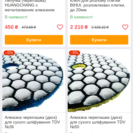
Липучка (черепашка)
Ключ для розлому плитки
HUANGCHANG з
BIHUI, розломлювач плитки,
металізованим алмазним
до 20мм
сегментом для шліфування
В наявності
В наявності
природного каменю, зерно
200
450
2 210
₴
₴
473,68 ₴
2 326,32 ₴
Купити
Купити
–5%
–5%
Алмазна черепашка (диск)
Алмазна черепашка (диск)
для сухого шліфування TDV
для сухого шліфування TDV
№36
№50