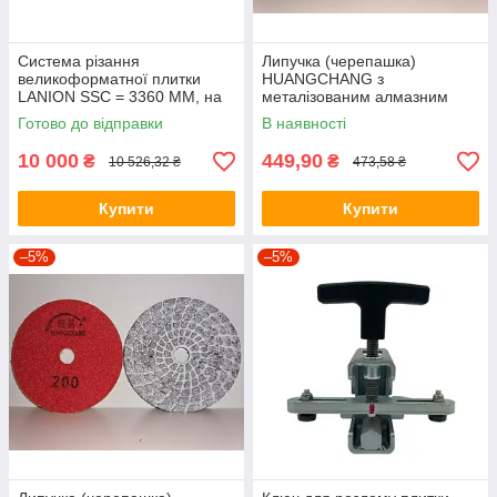
Система різання
Липучка (черепашка)
великоформатної плитки
HUANGCHANG з
LANION SSC = 3360 ММ, на
металізованим алмазним
підшипниках
сегментом для шліфування
Готово до відправки
В наявності
природного каменю, зерно
50
10 000
449,90
₴
₴
10 526,32 ₴
473,58 ₴
Купити
Купити
–5%
–5%