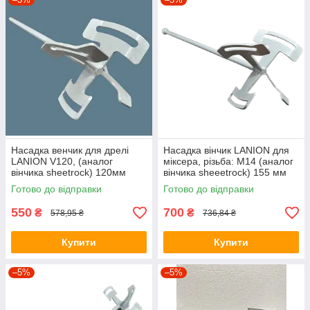
Насадка венчик для дрелі
Насадка вінчик LANION для
LANION V120, (аналог
міксера, різьба: М14 (аналог
вінчика sheetrock) 120мм
вінчика sheeetrock) 155 мм
Готово до відправки
Готово до відправки
550
700
₴
₴
578,95 ₴
736,84 ₴
Купити
Купити
–5%
–5%