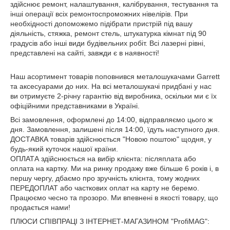
здійснює ремонт, налаштування, калібрування, тестування та
інші операції всіх ремонтоспроможних нівелірів. При
необхідності допоможемо підібрати пристрій під вашу
діяльність, стяжка, ремонт стель, штукатурка кімнат під 90
градусів або інші види будівельних робіт. Всі лазерні рівні,
представлені на сайті, завжди є в наявності!
Наш асортимент товарів поповнився металошукачами Garrett
та аксесуарами до них. На всі металошукачі придбані у нас
ви отримуєте 2-річну гарантію від виробника, оскільки ми є їх
офіційними представниками в Україні.
Всі замовлення, оформлені до 14:00, відправляємо цього ж
дня. Замовлення, залишені після 14:00, їдуть наступного дня.
ДОСТАВКА товарів здійснюється "Новою поштою" щодня, у
будь-який куточок нашої країни.
ОПЛАТА здійснюється на вибір клієнта: післяплата або
оплата на картку. Ми на ринку продажу вже більше 6 років і, в
першу чергу, дбаємо про зручність клієнта, тому жодних
ПЕРЕДОПЛАТ або часткових оплат на карту не беремо.
Працюємо чесно та прозоро. Ми впевнені в якості товару, що
продається нами!
ПЛЮСИ СПІВПРАЦІ З ІНТЕРНЕТ-МАГАЗИНОМ "ProfiMAG":