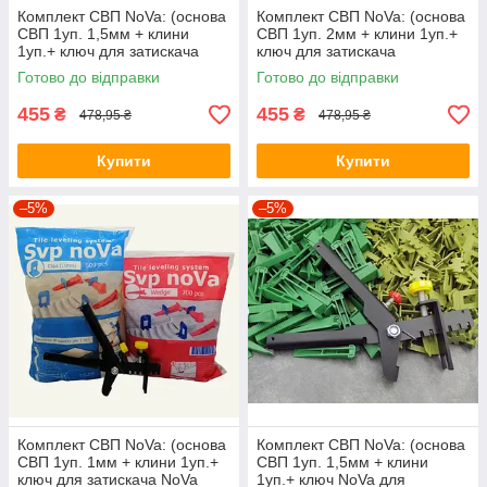
Комплект СВП NoVa: (основа
Комплект СВП NoVa: (основа
СВП 1уп. 1,5мм + клини
СВП 1уп. 2мм + клини 1уп.+
1уп.+ ключ для затискача
ключ для затискача
металевий)
металевий)
Готово до відправки
Готово до відправки
455
455
₴
₴
478,95 ₴
478,95 ₴
Купити
Купити
–5%
–5%
Комплект СВП NoVa: (основа
Комплект СВП NoVa: (основа
СВП 1уп. 1мм + клини 1уп.+
СВП 1уп. 1,5мм + клини
ключ для затискача NoVa
1уп.+ ключ NoVa для