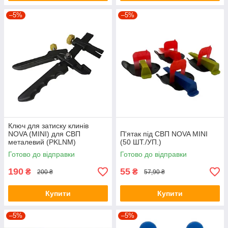
–5%
–5%
Ключ для затиску клинів
NOVA (MINI) для СВП
П'ятак під СВП NOVA MINI
металевий (PKLNM)
(50 ШТ./УП.)
Готово до відправки
Готово до відправки
190
55
₴
₴
200 ₴
57,90 ₴
Купити
Купити
–5%
–5%