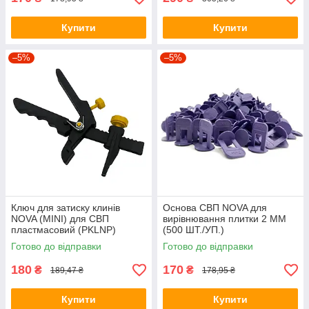
Купити
Купити
–5%
–5%
Ключ для затиску клинів
Основа СВП NOVA для
NOVA (MINI) для СВП
вирівнювання плитки 2 ММ
пластмасовий (PKLNP)
(500 ШТ./УП.)
Готово до відправки
Готово до відправки
180
170
₴
₴
189,47 ₴
178,95 ₴
Купити
Купити