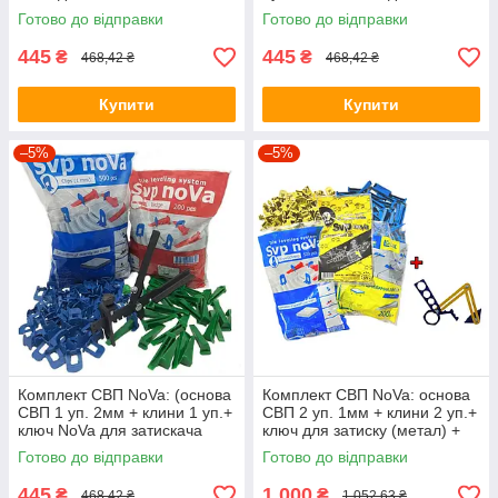
пластиковий)
затискача пластиковий)
Готово до відправки
Готово до відправки
445
445
₴
₴
468,42 ₴
468,42 ₴
Купити
Купити
–5%
–5%
Комплект СВП NoVa: (основа
Комплект СВП NoVa: основа
СВП 1 уп. 2мм + клини 1 уп.+
СВП 2 уп. 1мм + клини 2 уп.+
ключ NoVa для затискача
ключ для затиску (метал) +
пластиковий)
шаблон NoVa
Готово до відправки
Готово до відправки
445
1 000
₴
₴
468,42 ₴
1 052,63 ₴