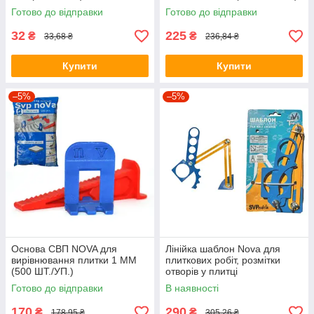
Готово до відправки
Готово до відправки
32
225
₴
₴
33,68 ₴
236,84 ₴
Купити
Купити
–5%
–5%
Основа СВП NOVA для
Лінійка шаблон Nova для
вирівнювання плитки 1 ММ
плиткових робіт, розмітки
(500 ШТ./УП.)
отворів у плитці
Готово до відправки
В наявності
170
290
₴
₴
178,95 ₴
305,26 ₴