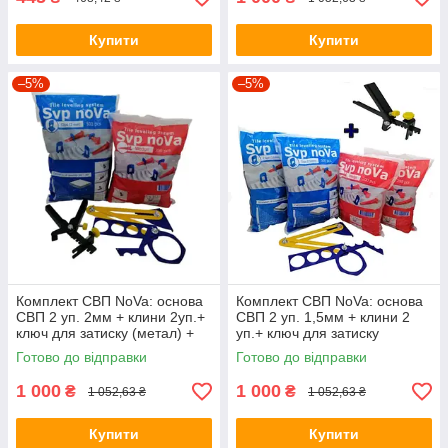
Купити
Купити
–5%
–5%
Комплект СВП NoVa: основа
Комплект СВП NoVa: основа
СВП 2 уп. 2мм + клини 2уп.+
СВП 2 уп. 1,5мм + клини 2
ключ для затиску (метал) +
уп.+ ключ для затиску
шаблон NoVa
(метал) + шаблон NoVa
Готово до відправки
Готово до відправки
1 000
1 000
₴
₴
1 052,63 ₴
1 052,63 ₴
Купити
Купити