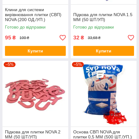
Клини для системи
вирівнювання плитки (СВП)
Підкова для плитки NOVA 1.5
NOVA (200 ОД./УП.)
ММ (50 ШТ/УП)
Готово до відправки
Готово до відправки
95
32
₴
₴
100 ₴
33,68 ₴
Купити
Купити
–5%
–5%
Підкова для плитки NOVA 2
Основа СВП NOVA для
ММ (50 ШТ/УП)
плитки 0,5 ММ (500 ШТ./УП.)