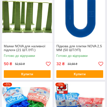
Маяки NOVA для наливної
Підкова для плитки NOVA 2,5
підлоги (21 ШТ./УП.)
ММ (50 ШТ/УП)
Готово до відправки
Готово до відправки
50
32
₴
₴
52,63 ₴
33,68 ₴
Купити
Купити
–5%
–5%