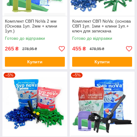
Комплект СВП NoVa 2 мм
Комплект СВП NoVa: (основа
(Основа 1уп. 2мм + клини
СВП 1уп. 1мм + клини 1уп.+
1уп.)
ключ для затискача
металевий)
Готово до відправки
Готово до відправки
265
455
₴
₴
278,95 ₴
478,95 ₴
Купити
Купити
–5%
–5%