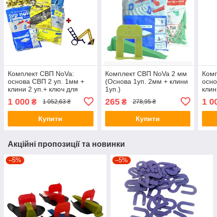
Комплект СВП NoVa:
Комплект СВП NoVa 2 мм
Комп
основа СВП 2 уп. 1мм +
(Основа 1уп. 2мм + клини
осно
клини 2 уп.+ ключ для
1уп.)
клин
затиску (метал) + шаблон
зати
1 000
265
1 0
₴
₴
1 052,63 ₴
278,95 ₴
NoVa
NoV
Купити
Купити
Акційні пропозиції та новинки
–5%
–5%