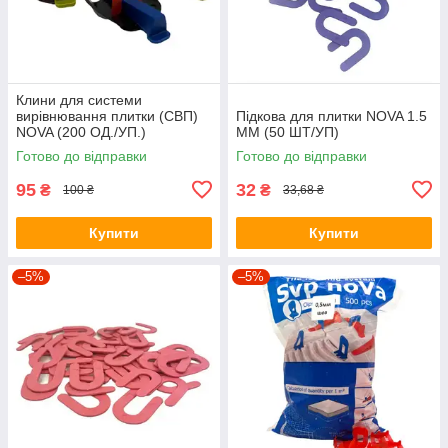
Клини для системи
вирівнювання плитки (СВП)
Підкова для плитки NOVA 1.5
NOVA (200 ОД./УП.)
ММ (50 ШТ/УП)
Готово до відправки
Готово до відправки
95
32
₴
₴
100 ₴
33,68 ₴
Купити
Купити
–5%
–5%