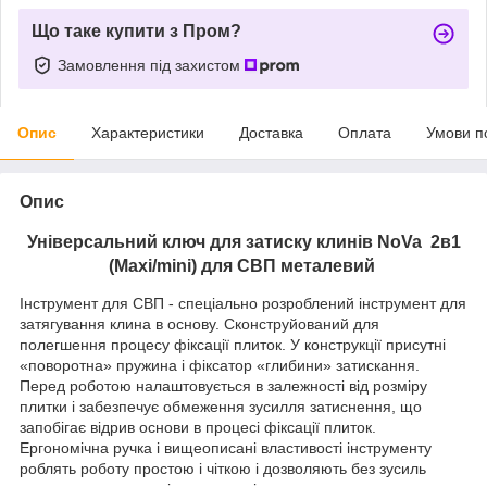
Що таке купити з Пром?
Замовлення під захистом
Опис
Характеристики
Доставка
Оплата
Умови п
Опис
Універсальний ключ для затиску клинів NoVa 2в1
(Maxi/mini) для СВП металевий
Інструмент для СВП - спеціально розроблений інструмент для
затягування клина в основу. Сконструйований для
полегшення процесу фіксації плиток. У конструкції присутні
«поворотна» пружина і фіксатор «глибини» затискання.
Перед роботою налаштовується в залежності від розміру
плитки і забезпечує обмеження зусилля затиснення, що
запобігає відрив основи в процесі фіксації плиток.
Ергономічна ручка і вищеописані властивості інструменту
роблять роботу простою і чіткою і дозволяють без зусиль