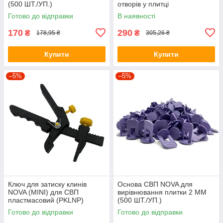
(500 ШТ./УП.)
отворів у плитці
Готово до відправки
В наявності
170
290
₴
₴
178,95 ₴
305,26 ₴
Купити
Купити
–5%
–5%
Ключ для затиску клинів
Основа СВП NOVA для
NOVA (MINI) для СВП
вирівнювання плитки 2 ММ
пластмасовий (PKLNP)
(500 ШТ./УП.)
Готово до відправки
Готово до відправки