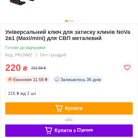
Універсальний ключ для затиску клинів NoVa
2в1 (Maxi/mini) для СВП металевий
Готово до відправки
Код: PKLNM2
Опт і роздріб
220
₴
231,58 ₴
Економія
11.58 ₴
Залишилось
36 днів
215 ₴
від 2 шт.
Купити
або
Купити з