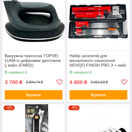
Вакуумна присоска TOPVEI
Набір шпателів для
LUNA із цифровим дисплеєм
механічного нанесення
у кейсі (FA802)
NOVQO FINISH PRO 3 + кейс
(NQ05-1)
В наявності
В наявності
3 700
4 800
₴
₴
3 894,74 ₴
5 052,63 ₴
Купити
Купити
–5%
–5%