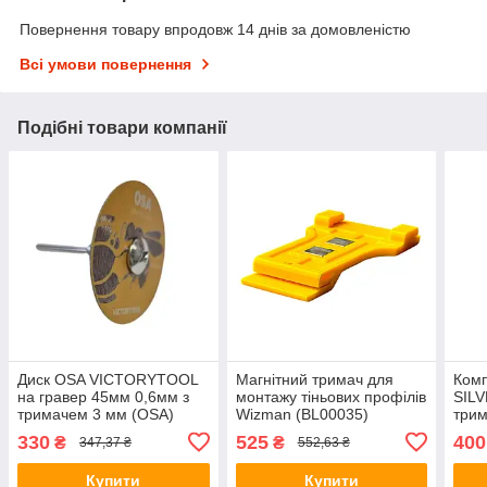
Повернення товару впродовж 14 днів за домовленістю
Всі умови повернення
Подібні товари компанії
Диск OSA VICTORYTOOL
Магнітний тримач для
Комп
на гравер 45мм 0,6мм з
монтажу тіньових профілів
SILV
тримачем 3 мм (OSA)
Wizman (BL00035)
трим
грав
330
525
400
₴
₴
347,37 ₴
552,63 ₴
Купити
Купити