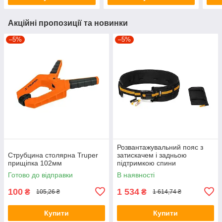
Акційні пропозиції та новинки
–5%
–5%
Розвантажувальний пояс з
Струбцина столярна Truper
затискачем і задньою
прищіпка 102мм
підтримкою спини
TOUGHBUILT ClipTech (TB-
Готово до відправки
В наявності
CT-41P)
100
1 534
₴
₴
105,26 ₴
1 614,74 ₴
Купити
Купити