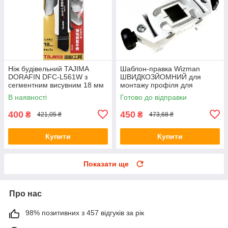
Ніж будівельний TAJIMA
Шаблон-правка Wizman
DORAFIN DFC-L561W з
ШВИДКОЗЙОМНИЙ для
сегментним висувним 18 мм
монтажу профіля для
з гвинтовим фіксатором
гіпсокартона магнітний, з
В наявності
Готово до відправки
(1101-2001)
зажимним фіксатором
400
450
₴
₴
421,05 ₴
473,68 ₴
Купити
Купити
Показати ще
Про нас
98% позитивних з 457 відгуків за рік