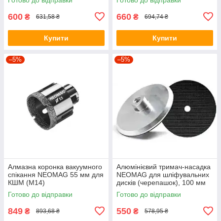
600
660
₴
₴
631,58 ₴
694,74 ₴
Купити
Купити
–5%
–5%
Алмазна коронка вакуумного
Алюмінієвий тримач-насадка
спікання NEOMAG 55 мм для
NEOMAG для шліфувальних
КШМ (М14)
дисків (черепашок), 100 мм
Готово до відправки
Готово до відправки
849
550
₴
₴
893,68 ₴
578,95 ₴