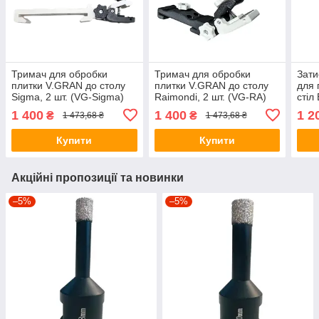
Тримач для обробки
Тримач для обробки
Зати
плитки V.GRAN до столу
плитки V.GRAN до столу
для 
Sigma, 2 шт. (VG-Sigma)
Raimondi, 2 шт. (VG-RA)
стіл
180
1 400
1 400
1 2
₴
₴
1 473,68 ₴
1 473,68 ₴
Купити
Купити
Акційні пропозиції та новинки
–5%
–5%