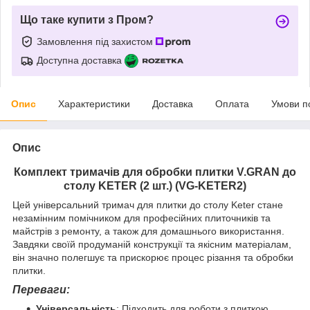
Що таке купити з Пром?
Замовлення під захистом
Доступна доставка
Опис
Характеристики
Доставка
Оплата
Умови п
Опис
Комплект тримачів для обробки плитки V.GRAN до
столу KETER (2 шт.) (VG-KETER2)
Цей універсальний тримач для плитки до столу Keter стане
незамінним помічником для професійних плиточників та
майстрів з ремонту, а також для домашнього використання.
Завдяки своїй продуманій конструкції та якісним матеріалам,
він значно полегшує та прискорює процес різання та обробки
плитки.
Переваги:
Універсальність
: Підходить для роботи з плиткою