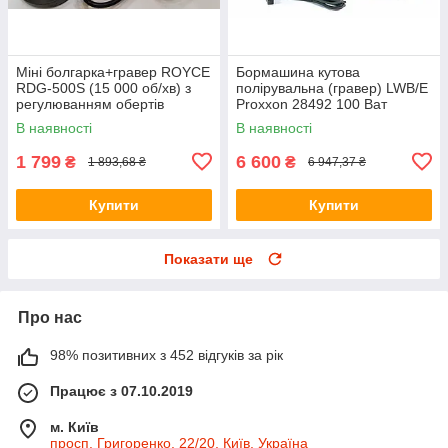
Міні болгарка+гравер ROYCE
Бормашина кутова
RDG-500S (15 000 об/хв) з
полірувальна (гравер) LWB/E
регулюванням обертів
Proxxon 28492 100 Ват
В наявності
В наявності
1 799
6 600
₴
₴
1 893,68 ₴
6 947,37 ₴
Купити
Купити
Показати ще
Про нас
98% позитивних з 452 відгуків за рік
Працює з 07.10.2019
м. Київ
просп. Григоренко, 22/20, Київ, Україна