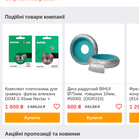
Подібні товари компанії
Комплект плиточника для
Диск радіусний BIHUI
Фрез
гравера: фреза алмазна
Ø75мм, товщина 10мм,
кону
DGM-S 45мм Nectar +
#50/60, (DGR310)
(814
диск DISTAR Butterfly
1 600
600
1 2
₴
₴
1 684,21 ₴
631,58 ₴
45х0,6мм
Купити
Купити
Акційні пропозиції та новинки