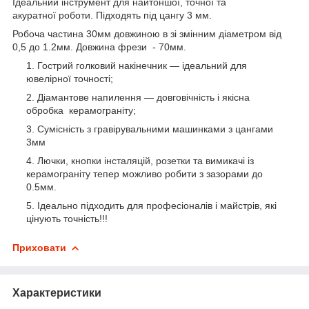
Ідеальний інструмент для найтоншої, точної та
акуратної роботи.
Підходять під цангу 3 мм.
Робоча частина 30мм довжиною в зі змінним діаметром від
0,5 до 1.2мм.
Довжина фрези - 70мм.
Гострий голковий накінечник — ідеальний для
ювелірної точності;
Діамантове напилення — довговічність і якісна
обробка керамограніту;
Сумісність з гравірувальними машинками з цангами
3мм
Лючки, кнопки інсталяцій, розетки та вимикачі із
керамограніту тепер можливо робити з зазорами до
0.5мм.
Ідеально підходить для професіоналів і майстрів, які
цінують точність!!!
Приховати
Характеристики