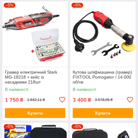
–5%
–5%
Гравер електричний Stark
Кутова шліфмашина (гравер)
MG-18218 + кейс із
FIXTOOL Pomogator / 14 000
насадками 218шт
об/хв
В наявності
В наявності
1 750
3 400
₴
₴
1 842,11 ₴
3 578,95 ₴
Купити
Купити
–5%
–5%