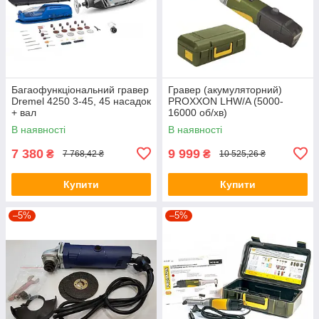
Багаофункціональний гравер
Гравер (акумуляторний)
Dremel 4250 3-45, 45 насадок
PROXXON LHW/A (5000-
+ вал
16000 об/хв)
В наявності
В наявності
7 380
9 999
₴
₴
7 768,42 ₴
10 525,26 ₴
Купити
Купити
–5%
–5%