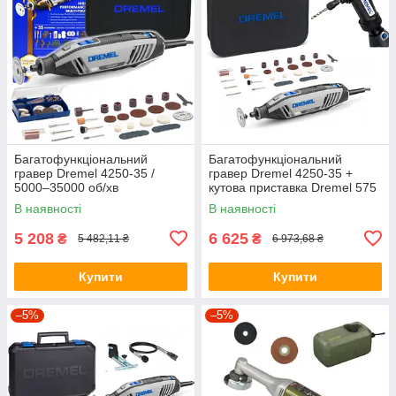
Багатофункціональний
Багатофункціональний
гравер Dremel 4250-35 /
гравер Dremel 4250-35 +
5000–35000 об/хв
кутова приставка Dremel 575
В наявності
В наявності
5 208
6 625
₴
₴
5 482,11 ₴
6 973,68 ₴
Купити
Купити
–5%
–5%