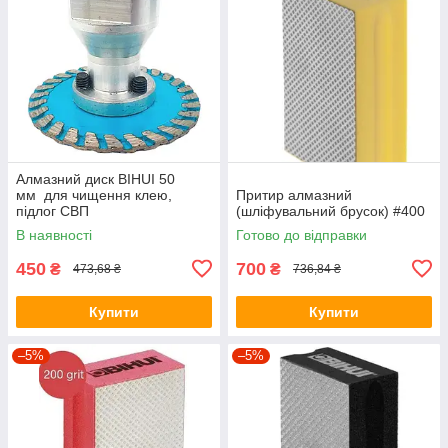
Алмазний диск BIHUI 50
мм для чищення клею,
Притир алмазний
підлог СВП
(шліфувальний брусок) #400
В наявності
Готово до відправки
450
700
₴
₴
473,68 ₴
736,84 ₴
Купити
Купити
–5%
–5%