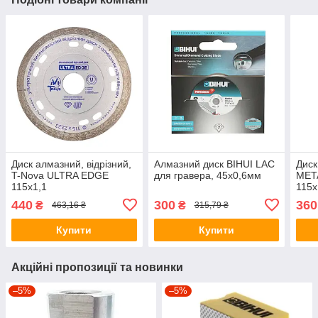
Диск алмазний, відрізний,
Алмазний диск BIHUI LAC
Диск
T-Nova ULTRA EDGE
для гравера, 45x0,6мм
MET
115x1,1
115x
440
300
360
₴
₴
463,16 ₴
315,79 ₴
Купити
Купити
Акційні пропозиції та новинки
–5%
–5%