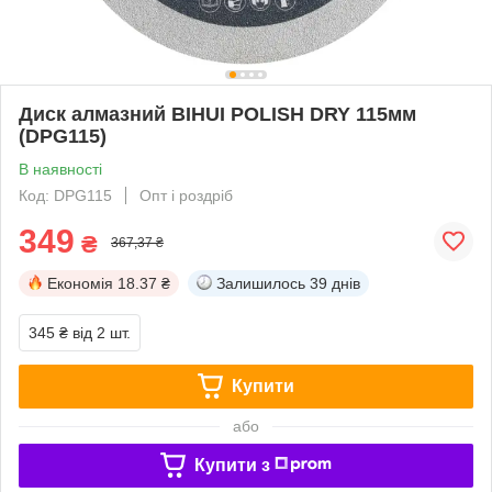
Диск алмазний BIHUI POLISH DRY 115мм
(DPG115)
В наявності
Код: DPG115
Опт і роздріб
349
₴
367,37 ₴
Економія
18.37 ₴
Залишилось
39 днів
345 ₴
від 2 шт.
Купити
або
Купити з