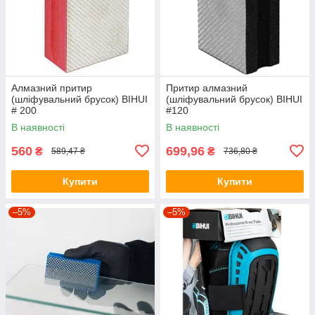
Алмазний притир
Притир алмазний
(шліфувальний брусок) BIHUI
(шліфувальний брусок) BIHUI
# 200
#120
В наявності
В наявності
560
699,96
₴
₴
589,47 ₴
736,80 ₴
Купити
Купити
–5%
–5%