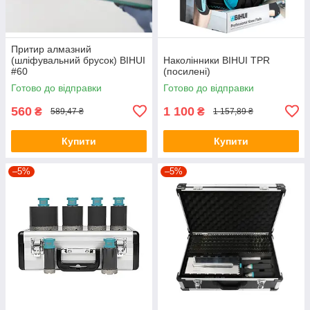
Притир алмазний
(шліфувальний брусок) BIHUI
Наколінники BIHUI TPR
#60
(посилені)
Готово до відправки
Готово до відправки
560
1 100
₴
₴
589,47 ₴
1 157,89 ₴
Купити
Купити
–5%
–5%