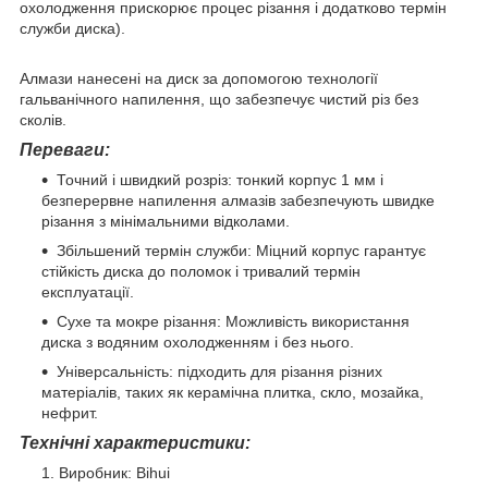
охолодження прискорює процес різання і додатково термін
служби диска).
Алмази нанесені на диск за допомогою технології
гальванічного напилення, що забезпечує чистий різ без
сколів.
Переваги:
Точний і швидкий розріз: тонкий корпус 1 мм і
безперервне напилення алмазів забезпечують швидке
різання з мінімальними відколами.
Збільшений термін служби: Міцний корпус гарантує
стійкість диска до поломок і тривалий термін
експлуатації.
Сухе та мокре різання: Можливість використання
диска з водяним охолодженням і без нього.
Універсальність: підходить для різання різних
матеріалів, таких як керамічна плитка, скло, мозайка,
нефрит.
Технічні характеристики:
Виробник: Bihui