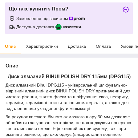
Що таке купити з Пром?
Замовлення під захистом
Доступна доставка
Опис
Характеристики
Доставка
Оплата
Умови п
Опис
Диск алмазний BIHUI POLISH DRY 115мм (DPG115)
Диск алмазний Bihui DPG115 - універсальний шліфувально-
відрізний алмазний диск BIHUI POLISH DRY призначений для
чистого різання, зняття фаски та шліфування скла, нефриту,
кераміки, керамічної плитки та інших матеріалів, а також для
видалення вже укладеної фуги мінімізації.
За рахунок високого бічного алмазного шару 30 мм дозволяє
обробляти глазуровані матеріали, не пошкоджуючи поверхню
і не залишаючи сколів. Ефективний як при сухому, так і при
різанні з рідиною, що охолоджує (використання водяного