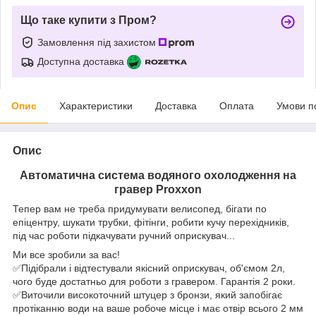
Що таке купити з Пром?
Замовлення під захистом
Доступна доставка
Опис
Характеристики
Доставка
Оплата
Умови п
Опис
Автоматична система водяного охолодження на
гравер
Proxxon
Тепер вам не треба придумувати велисопед, бігати по
епіцентру, шукати трубки, фітінги, робити кучу перехідників,
під час роботи підкачувати ручний оприскувач...
Ми все зробили за вас!
✅Підібрали і відтестували якісний оприскувач, об'ємом 2л,
чого буде достатньо для роботи з гравером. Гарантія 2 роки.
✅Виточили високоточний штуцер з бронзи, який запобігає
протіканню води на ваше робоче місце і має отвір всього 2 мм