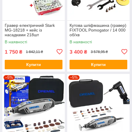
Гравер електричний Stark
Кутова шліфмашина (гравер)
MG-18218 + кейс із
FIXTOOL Pomogator / 14 000
насадками 218шт
об/хв
В наявності
В наявності
1 750
3 400
₴
₴
1 842,11 ₴
3 578,95 ₴
Купити
Купити
–5%
–5%