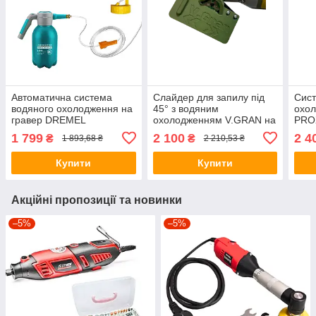
Автоматична система
Слайдер для запилу під
Сист
водяного охолодження на
45° з водяним
охо
гравер DREMEL
охолодженням V.GRAN на
PROX
PROXXON
та В
1 799
2 100
2 4
₴
₴
1 893,68 ₴
2 210,53 ₴
Купити
Купити
Акційні пропозиції та новинки
–5%
–5%