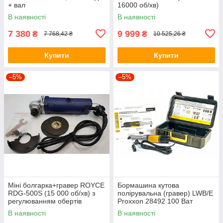
+ вал
16000 об/хв)
В наявності
В наявності
7 380
9 999
₴
₴
7 768,42 ₴
10 525,26 ₴
Купити
Купити
–5%
–5%
Міні болгарка+гравер ROYCE
Бормашина кутова
RDG-500S (15 000 об/хв) з
полірувальна (гравер) LWB/E
регулюванням обертів
Proxxon 28492 100 Ват
В наявності
В наявності