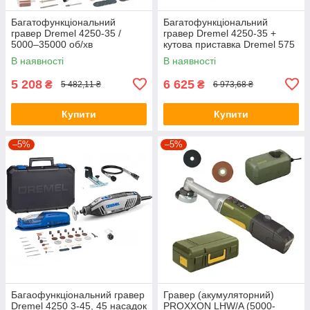
Багатофункціональний
Багатофункціональний
гравер Dremel 4250-35 /
гравер Dremel 4250-35 +
5000–35000 об/хв
кутова приставка Dremel 575
В наявності
В наявності
5 208
6 625
₴
₴
5 482,11 ₴
6 973,68 ₴
Купити
Купити
–5%
–5%
Багаофункціональний гравер
Гравер (акумуляторний)
Dremel 4250 3-45, 45 насадок
PROXXON LHW/A (5000-