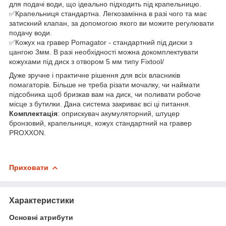
для подачі води, що ідеально підходить під крапельницю.
✅Крапельниця стандартна. Легкозамінна в разі чого та має
затискний клапан, за допомогою якого ви можите регулювати
подачу води.
✅Кожух на гравер Pomagator - стандартний під диски з
цангою 3мм. В разі необхідності можна докомплектувати
кожухами під диск з отвором 5 мм типу Fixtool/
Дуже зручне і практичне рішення для всіх власників
помагаторів. Більше не треба різати мочалку, чи наймати
підсобника щоб бризкав вам на диск, чи поливати робоче
місце з бутилки. Дана система закриває всі ці питання.
Комплектація
: оприскувач акумуляторний, штуцер
бронзовий, крапельниця, кожух стандартний на гравер
PROXXON.
Приховати
Характеристики
Основні атрибути