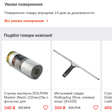
Умови повернення
Повернення товару впродовж 14 днів за домовленістю
Всі умови повернення
Подібні товари компанії
Стрічка малярна DOLPHIN
Металевий сквідж
Стрі
Masker Washi 110смх23м з
Rollingdog 30см, клямка/
Dolp
фольгою для
конус (81429)
стаб
електростатичного
воло
340
300
405
₴
₴
357,89 ₴
315,79 ₴
фарбування
мм*