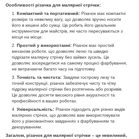
Особливості різачка для малярної стрічки:
Компактний та портативний:
Різачок має компактні
розміри та невелику вагу, що дозволяє зручно носити
його в кишені або сумці. Це робить його ідеальним
інструментом для майстрів, які часто пересуваються з
місця на місце.
Простий у використанні:
Різачок має простий
механізм роботи, що дозволяє легко та швидко
підрізати малярну стрічку без зайвих зусиль. Це
дозволяє зосередитися на самому процесі фарбування,
не витрачаючи багато часу на підготовку.
Точність та чистота:
Завдяки гострому лезу та
точній конструкції, різачок забезпечує чисту та чітку
підрізку малярної стрічки без розтягнень або розривів.
Це дозволяє досягти високого рівня акуратності та
професійності в ваших роботах.
Універсальність:
Різачок підходить для різних видів
малярних стрічок, що дозволяє вам використовувати
його у різноманітних завданнях з фарбуванням та
декоруванням.
Загалом, різачок для малярної стрічки – це невеликий,