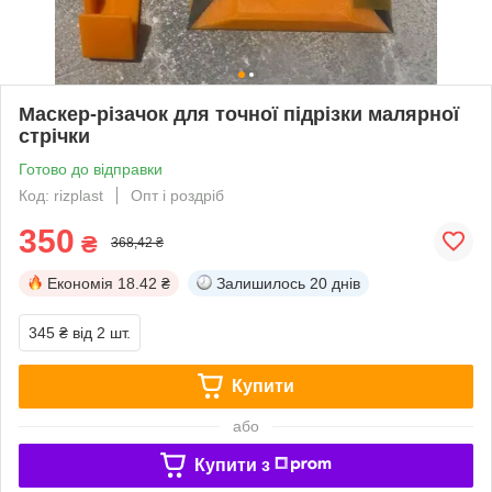
Маскер-різачок для точної підрізки малярної
стрічки
Готово до відправки
Код: rizplast
Опт і роздріб
350
₴
368,42 ₴
Економія
18.42 ₴
Залишилось
20 днів
345 ₴
від 2 шт.
Купити
або
Купити з