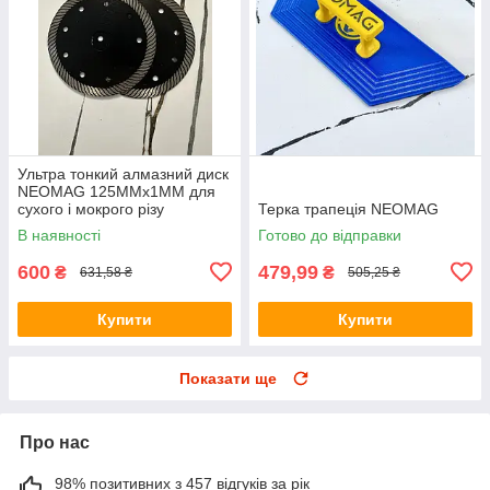
Ультра тонкий алмазний диск
NEOMAG 125ММх1ММ для
сухого і мокрого різу
Терка трапеція NEOMAG
В наявності
Готово до відправки
600
479,99
₴
₴
631,58 ₴
505,25 ₴
Купити
Купити
Показати ще
Про нас
98% позитивних з 457 відгуків за рік