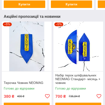
Купити
Купити
Акційні пропозиції та новинки
–5%
–5%
Набір терок шліфувальних
NEOMAG Стандарт- місяць +
Терочка Човник NEOMAG
човник
Готово до відправки
Готово до відправки
380
700
₴
₴
400 ₴
736,84 ₴