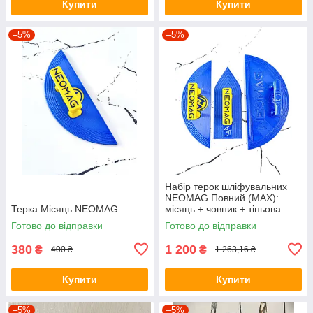
Купити
Купити
–5%
–5%
Набір терок шліфувальних
NEOMAG Повний (MAX):
Терка Місяць NEOMAG
місяць + човник + тіньова
терка
Готово до відправки
Готово до відправки
380
1 200
₴
₴
400 ₴
1 263,16 ₴
Купити
Купити
–5%
–5%