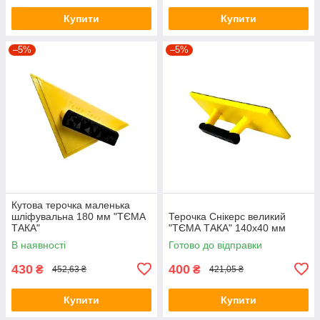
Купити
Купити
–5%
–5%
Кутова терочка маленька
шліфувальна 180 мм "ТЄМА
Терочка Снікерс великий
ТАКА"
"ТЄМА ТАКА" 140х40 мм
В наявності
Готово до відправки
430
400
₴
₴
452,63 ₴
421,05 ₴
Купити
Купити