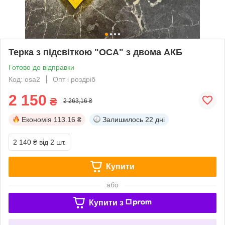
Терка з підсвіткою "ОСА" з двома АКБ
Готово до відправки
Код: osa2
Опт і роздріб
2 150
₴
2 263,16 ₴
Економія
113.16 ₴
Залишилось
22 дні
2 140 ₴
від 2 шт.
Купити
або
Купити з