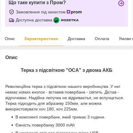
Що таке купити з Пром?
Замовлення під захистом
Доступна доставка
Опис
Характеристики
Доставка
Оплата
Умови 
Опис
Терка з підсвіткою "ОСА" з двома АКБ
Революційна терка з підсвіткою нашого виробництва. У неї
немає ніяких кнопок - вставив повербанк - світить. Дістав -
відпочиває. Надійна липучка не відриваєтья, не вспучцється.
Терка підходить для абразиву 150мм, але можна
використовувати хоч 180, хоч 225мм.
В комплекті повербанк, який тримає 3 години.
Ємність повербанку 3000 mAh
В комплекті дріт для підзарядки micro USB