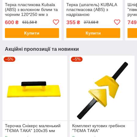
Терка пластикова Kubala
Терка (шпатель) KUBALA
Шліф
(ABS) з волокном білим та
пластмасова (ABS) з
"пів
чорним 120*250 мм з
надрізаною
ручк
застібкою-липучкою, 2K8
гідропоглинаючою губкою
600
355
749
₴
₴
631,58 ₴
373,68 ₴
Sweepex 140х280 мм, 2K7
Купити
Купити
Акційні пропозиції та новинки
–5%
–5%
Терочка Снікерс маленький
Комплект кутових гребінок
"ТЄМА ТАКА" 100х35 мм
"ТЄМА ТАКА"