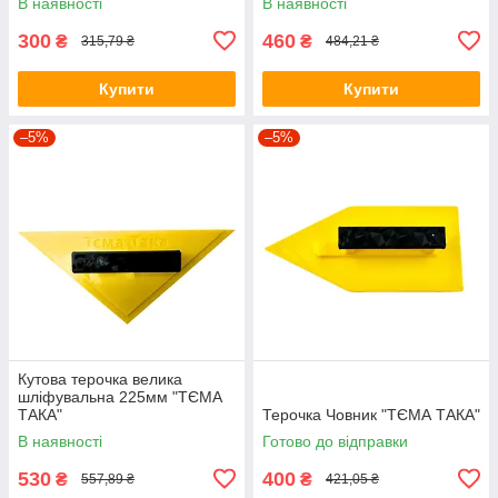
В наявності
В наявності
300
460
₴
₴
315,79 ₴
484,21 ₴
Купити
Купити
–5%
–5%
Кутова терочка велика
шліфувальна 225мм "ТЄМА
ТАКА"
Терочка Човник "ТЄМА ТАКА"
В наявності
Готово до відправки
530
400
₴
₴
557,89 ₴
421,05 ₴