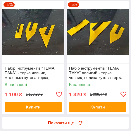
–5%
–5%
Набір інструментів "ТЕМА
Набір інструментів "ТЕМА
ТАКА" - терка човник,
ТАКА" великий - терка
маленька кутова терка,
човник, велика кутова терка,
маленький снікерс
великий снікерс
В наявності
В наявності
1 100
1 320
₴
₴
1 157,89 ₴
1 389,47 ₴
Купити
Купити
Показати ще