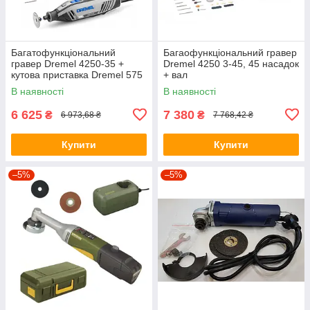
Багатофункціональний
Багаофункціональний гравер
гравер Dremel 4250-35 +
Dremel 4250 3-45, 45 насадок
кутова приставка Dremel 575
+ вал
В наявності
В наявності
6 625
7 380
₴
₴
6 973,68 ₴
7 768,42 ₴
Купити
Купити
–5%
–5%