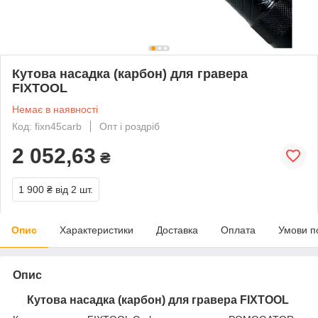
Кутова насадка (карбон) для гравера
FIXTOOL
Немає в наявності
Код: fixn45carb
Опт і роздріб
2 052,63
₴
1 900 ₴
від 2 шт.
Опис
Характеристики
Доставка
Оплата
Умови п
Опис
Кутова насадка (карбон) для гравера FIXTOOL