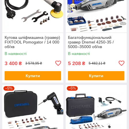
Кутова шліфмашина (гравер)
Багатофункціональний
FIXTOOL Pomogator / 14 000
гравер Dremel 4250-35 /
об/хв
5000–35000 об/хв
В наявності
В наявності
3 400
5 208
₴
₴
3 578,95 ₴
5 482,11 ₴
Купити
Купити
–5%
–5%