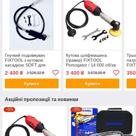
Гнучкий подовжувач
Кутова шліфмашина
Трьо
FIXTOOL з кутовою
(гравер) FIXTOOL
патр
насадкою SOFT для
Pomogator / 14 000 об/хв
FIXT
прямих граверів
2 400
3 400
350
₴
₴
2 526,32 ₴
3 578,95 ₴
Купити
Купити
Акційні пропозиції та новинки
–5%
–5%