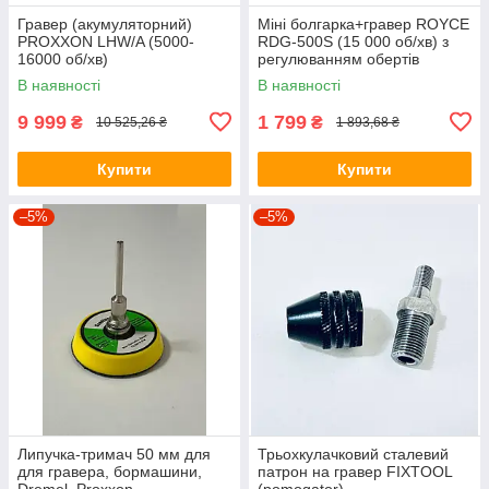
Гравер (акумуляторний)
Міні болгарка+гравер ROYCE
PROXXON LHW/A (5000-
RDG-500S (15 000 об/хв) з
16000 об/хв)
регулюванням обертів
В наявності
В наявності
9 999
1 799
₴
₴
10 525,26 ₴
1 893,68 ₴
Купити
Купити
–5%
–5%
Липучка-тримач 50 мм для
Трьохкулачковий сталевий
для гравера, бормашини,
патрон на гравер FIXTOOL
Dremel, Proxxon
(pomogator)