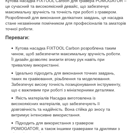
Кутова насадка FIXTOOL Carbon для гравера POMOGATOR –
це сучасний та високоякісний девайс, що забезпечує
максимальну зручність та точність при роботі з гравером.
Розроблений для виконання делікатних завдань, ця насадка
стане незамінним помічником для професіоналів та аматорів
точної роботи.
Переваги:
Кутова насадка FIXTOOL Carbon розроблена таким
чином, щоб забезпечити максимальну зручність роботи.
Її дизайн дозволяє знизити втому рук навіть при
тривалому використанні.
Ідеально підходить для виконання точних завдань,
таких як гравіювання, різьблення та моделювання.
Забезпечує високу точність позиціонування інструменту,
що є важливим при роботі з мініатюрними деталями.
Якість матеріалів Насадка виготовлена із
високоякісних матеріалів, що забезпечують її
довговічність та надійність. Вона стійка до зносу та
витримує інтенсивне використання.
Підходить для використання з гравером
POMOGATOR, а також іншими граверами та дрилями з