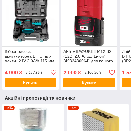
Віброприсоска
АКБ MILWAUKEE M12 B2
Літі
акумуляторна BIHUI для
(12В; 2,0 А/год; Li-ion)
BIHU
плитки 21V 2.0A/h 115 мм
(4932430064) для вашого
(BP2
акумуляторного
інструменту
4 900
2 000
1 5
₴
₴
5 157,89 ₴
2 105,26 ₴
Купити
Купити
Акційні пропозиції та новинки
–5%
–5%