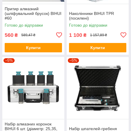
Притир алмазний
(шліфувальний брусок) BIHUI
Наколінники BIHUI TPR
#60
(посилені)
Готово до відправки
Готово до відправки
560
1 100
₴
₴
589,47 ₴
1 157,89 ₴
Купити
Купити
–5%
–5%
Набір алмазних коронок
BIHUI 6 шт. (діаметр: 25,35,
Набір шпателей-гребеня