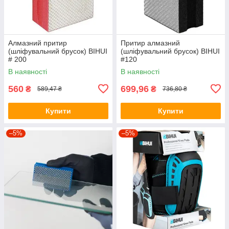
Алмазний притир
Притир алмазний
(шліфувальний брусок) BIHUI
(шліфувальний брусок) BIHUI
# 200
#120
В наявності
В наявності
560
699,96
₴
₴
589,47 ₴
736,80 ₴
Купити
Купити
–5%
–5%