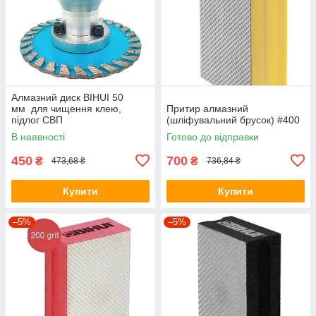
Алмазний диск BIHUI 50
мм для чищення клею,
Притир алмазний
підлог СВП
(шліфувальний брусок) #400
В наявності
Готово до відправки
450
700
₴
₴
473,68 ₴
736,84 ₴
Купити
Купити
–5%
–5%