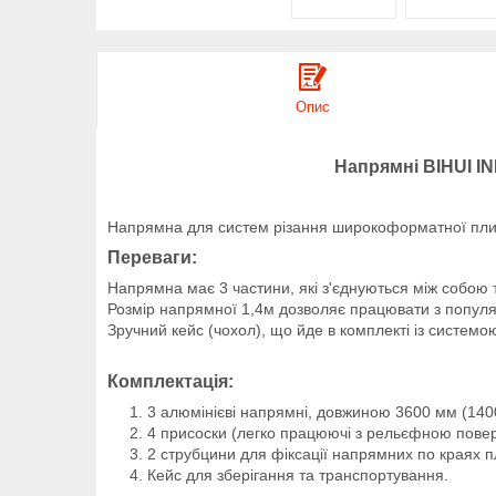
Опис
Напрямні BIHUI IN
Напрямна для систем різання широкоформатної плити 
Переваги:
Напрямна має 3 частини, які з'єднуються між собою т
Розмір напрямної 1,4м дозволяє працювати з попу
Зручний кейс (чохол), що йде в комплекті із системо
Комплектація:
3 алюмінієві напрямні, довжиною 3600 мм (14
4 присоски (легко працюючі з рельєфною пове
2 струбцини для фіксації напрямних по краях п
Кейс для зберігання та транспортування.