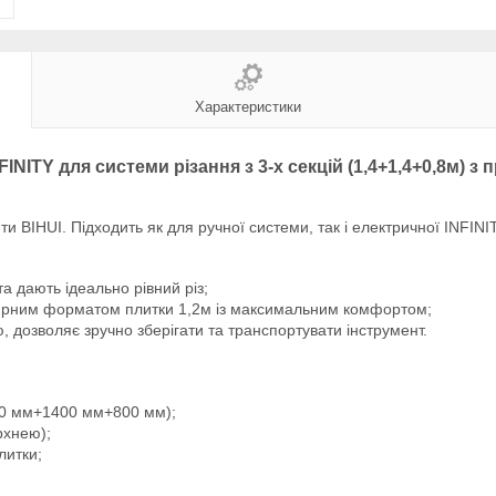
Характеристики
FINITY для системи різання з 3-х секцій (1,4+1,4+0,8м) з
BIHUI. Підходить як для ручної системи, так і електричної INFINI
а дають ідеально рівний різ;
лярним форматом плитки 1,2м із максимальним комфортом;
ю, дозволяє зручно зберігати та транспортувати інструмент.
00 мм+1400 мм+800 мм);
рхнею);
литки;