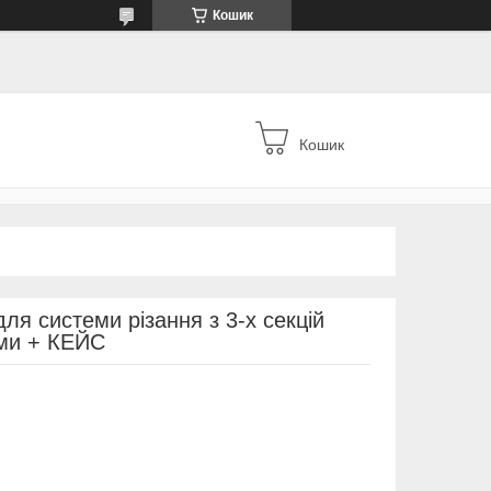
Кошик
Кошик
ля системи різання з 3-х секцій
ами + КЕЙС