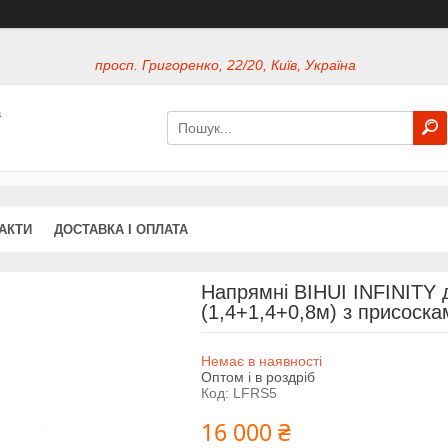
просп. Григоренко, 22/20, Київ, Україна
а
х
АКТИ
ДОСТАВКА І ОПЛАТА
Напрямні BIHUI INFINITY д
(1,4+1,4+0,8м) з присоск
Немає в наявності
Оптом і в роздріб
Код:
LFRS5
16 000 ₴