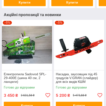
Купити
Купити
Акційні пропозиції та новинки
–5%
–5%
Електропила Sadovod SPL-
Насадка, заусовщик під 45
29-400E (шина 40 см, 2
градусів V.GRAN (слайдер)
ланцюги)
для всіх видів КШМ
Готово до відправки
Готово до відправки
3 450
5 200
₴
₴
3 631,58 ₴
5 473,68 ₴
Купити
Купити