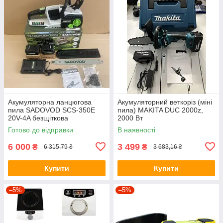
Акумуляторна ланцюгова
Акумуляторний веткоріз (міні
пила SADOVOD SCS-350Е
пила) MAKITA DUC 2000z,
20V-4A безщіткова
2000 Вт
Готово до відправки
В наявності
6 000
3 499
₴
₴
6 315,79 ₴
3 683,16 ₴
Купити
Купити
–5%
–5%