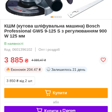
КШМ (кутова шліфувальна машина) Bosch
Professional GWS 9-125 S з регулюванням 900
W 125 мм
В наявності
Код: 0601396102
Опт і роздріб
3 885
₴
4 089,47 ₴
Економія
204.47 ₴
Залишилось
21 день
3 850 ₴
від 2 шт.
Купити
або
Купити з