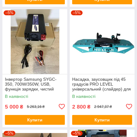
–5%
–5%
Інвертор Samsung SYGC-
Насадка, заусовщик під 45
350, 700W/350W, USB,
градусів PRO LEVEL
функція зарядки, чистий
універсальний (слайдер) для
синусоїд, Корея, 1 рік
всіх видів КШМ
В наявності
В наявності
гарантія
5 000
2 800
₴
₴
5 263,16 ₴
2 947,37 ₴
Купити
Купити
–5%
–5%