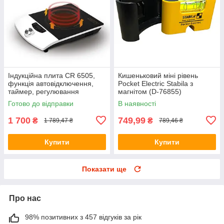
Індукційна плита CR 6505,
Кишеньковий міні рівень
функція автовідключення,
Pocket Electric Stabila з
таймер, регулювання
магнітом (D-76855)
температури
Готово до відправки
В наявності
1 700
749,99
₴
₴
1 789,47 ₴
789,46 ₴
Купити
Купити
Показати ще
Про нас
98% позитивних з 457 відгуків за рік