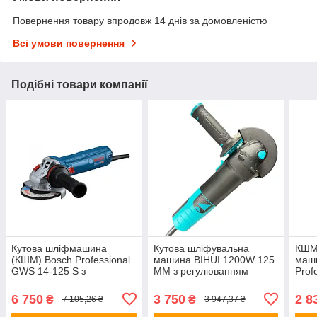
Повернення товару впродовж 14 днів за домовленістю
Всі умови повернення
Подібні товари компанії
Кутова шліфмашина
Кутова шліфувальна
КШМ 
(КШМ) Bosch Professional
машина BIHUI 1200W 125
маш
GWS 14-125 S з
ММ з регулюванням
Prof
регулюванням обертів
оборотів
125 
6 750
3 750
2 8
₴
₴
7 105,26 ₴
3 947,37 ₴