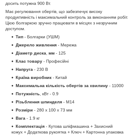
досить потужна 900 Вт.
Має регулювання обертів, що забезпечує високу
продуктивність і максимальний контроль за виконанням робіт.
Цією болгаркою зручно працювати в місцях з незручним
доступом.
Тип
- Болгарки (УШМ)
Джерело
живлення
- Мережа
Діаметр
диска
,
мм
- 125
Клас
товару
- Професійні
Напруга
- 230 В
Країна
виробник
- Китай
Максимальна
кількість
обертів
за
хвилину
- 11000
Потужність
, кВт - 0.9
Різьблення
шпинделя
- M14
Розміри
- 280 x 100 х 73 мм
Вага
- 1.9 кг
Комплектація
- Кутова шліфмашина + Захисний
кожух + Додаткова рукоятка + Ключ + Картонна упаковка