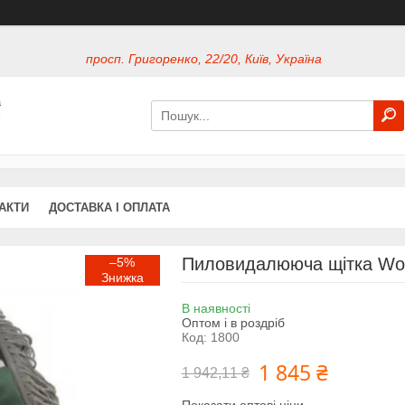
просп. Григоренко, 22/20, Київ, Україна
а
х
АКТИ
ДОСТАВКА І ОПЛАТА
Пиловидалююча щітка Woos
–5%
В наявності
Оптом і в роздріб
Код:
1800
1 845 ₴
1 942,11 ₴
Показати оптові ціни