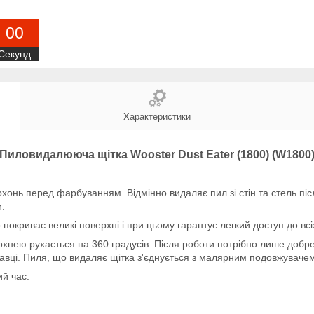
0
0
Секунд
Характеристики
Пиловидалююча щітка Wooster Dust Eater (1800) (W1800
хонь перед фарбуванням. Відмінно видаляє пил зі стін та стель піс
и.
окриває великі поверхні і при цьому гарантує легкий доступ до всіх
рхнею рухається на 360 градусів. Після роботи потрібно лише добре
искавці. Пиля, що видаляє щітка з'єднується з малярним подовжувач
й час.