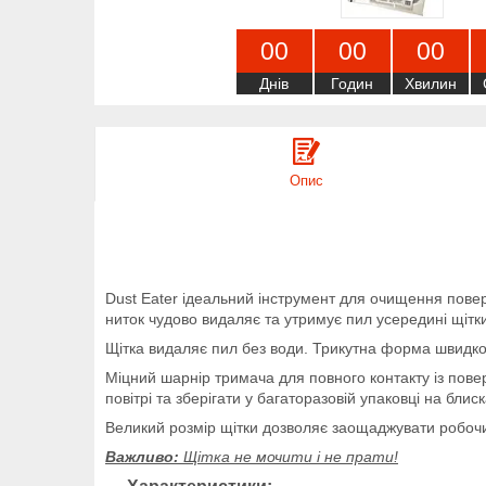
0
0
0
0
0
0
Днів
Годин
Хвилин
Опис
Dust Eater ідеальний інструмент для очищення повер
ниток чудово видаляє та утримує пил усередині щітк
Щітка видаляє пил без води. Трикутна форма швидко п
Міцний шарнір тримача для повного контакту із пове
повітрі та зберігати у багаторазовій упаковці на бл
Великий розмір щітки дозволяє заощаджувати робочи
Важливо:
Щітка не мочити і не прати!