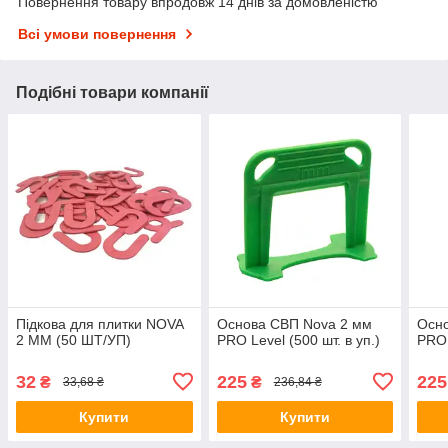
Повернення товару впродовж 14 днів за домовленістю
Всі умови повернення
Подібні товари компанії
Підкова для плитки NOVA
Основа СВП Nova 2 мм
Осно
2 ММ (50 ШТ/УП)
PRO Level (500 шт. в уп.)
PRO 
32
225
225
₴
₴
33,68 ₴
236,84 ₴
Купити
Купити