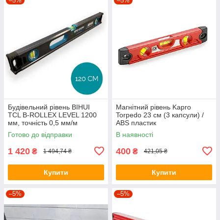
–5%
–5%
Будівельний рівень BIHUI
Магнітний рівень Kapro
TCL B-ROLLEX LEVEL 1200
Torpedo 23 см (3 капсули) /
мм, точність 0,5 мм/м
ABS пластик
Готово до відправки
В наявності
1 420
400
₴
₴
1 494,74 ₴
421,05 ₴
Купити
Купити
–5%
–5%