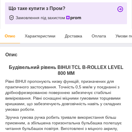
Що таке купити з Пром?
Замовлення під захистом
Опис
Характеристики
Доставка
Оплата
Умови п
Опис
Будівельний рівень BIHUI TCL B-ROLLEX LEVEL
800 ММ
Рівні BIHUI пропонують низку функцій, призначених для
практичного застосування. Точність 0,5 мм/м у поєднанні з
дрібнофрезерованою поверхнею забезпечує стабільні
вимірювання. Рівні оснащені міцними гумовими торцевими
кришками, що забезпечують довговічність навіть у складних
умовах роботи.
Зручна гумова ручка робить тривале використання більш
приємним, а збільшена горизонтальна бульбашка полегшує
читання бульбашок повітря. Виготовлені з міцного акрилу,