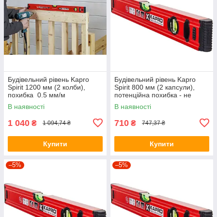
Будівельний рівень Kapro
Будівельний рівень Kapro
Spirit 1200 мм (2 колби),
Spirit 800 мм (2 капсули),
похибка 0.5 мм/м
потенційна похибка - не
більше 0.5 мм/м
В наявності
В наявності
1 040
710
₴
₴
1 094,74 ₴
747,37 ₴
Купити
Купити
–5%
–5%