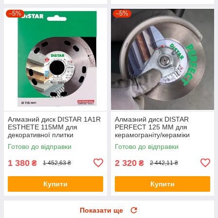
–5%
–5%
Алмазний диск DISTAR 1A1R
Алмазний диск DISTAR
ESTHETE 115ММ для
PERFECT 125 ММ для
декоративної плитки
керамограніту/кераміки
Готово до відправки
Готово до відправки
1 380
2 320
₴
₴
1 452,63 ₴
2 442,11 ₴
Купити
Купити
Показати ще