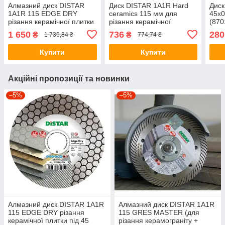
Алмазний диск DISTAR
Диск DISTAR 1A1R Hard
Диск
1A1R 115 EDGE DRY
ceramics 115 мм для
45x0
різання керамічної плитки
різання керамічної
(870
під 45 градусів
декоративної плитки
1 650
736
280
₴
₴
1 736,84 ₴
774,74 ₴
Купити
Купити
Акційні пропозиції та новинки
–5%
–5%
Алмазний диск DISTAR 1A1R
Алмазний диск DISTAR 1A1R
115 EDGE DRY різання
115 GRES MASTER (для
керамічної плитки під 45
різання керамограніту +