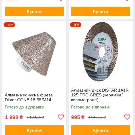
Купити
Купити
–5%
–5%
Алмазний диск DISTAR 1A1R
Алмазна конусна фреза
125 PRO GRES (кераміка/
Distar CONE 18-55/M14
керамограніт)
Готово до відправки
Готово до відправки
1 998
995
₴
₴
2 103,16 ₴
1 047,37 ₴
Купити
Купити