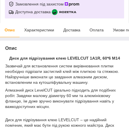
Замовлення під захистом
Доступна доставка
Опис
Характеристики
Доставка
Оплата
Умови п
Опис
Диск для підрізування клею LEVELCUT 1A1R, 60*6 M14
Зазвичай для встановлення систем вирівнювання плитки
необхідно підрізати застиглий клей між плиткою та стяжкою.
Найзручніше виконати це завдання алмазним диском,
встановленим на кутошліфувальну машину.
Алмазний диск LevelCUT ідеально підходить для подібних
робіт. Завдяки малому діаметру 60 мм та алюмінієвому
фланцю, їм дуже зручно виконувати підрізування навіть у
важкодоступних місцях.
Диск для підрізування клею LEVELCUT – це надійний
помічник, який має бути під рукою кожного майстра. Диск