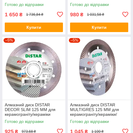
градусів
кераміки +рамори + граніта)
Готово до відправки
Готово до відправки
1 650
980
₴
₴
1 736,84 ₴
1 031,58 ₴
Купити
Купити
–5%
–5%
Алмазний диск DISTAR
Алмазний диск DISTAR
DECOR SLIM 125 ММ для
MULTIGRES 125 ММ для
керамограніту/кераміки
керамограніту/кераміки/
мрамора/граніту
Готово до відправки
Готово до відправки
925
1 045
₴
₴
973,68 ₴
1 100 ₴