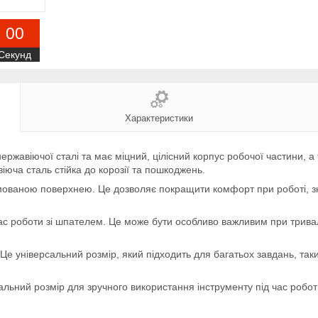
0
0
Секунд
Характеристики
ержавіючої сталі та має міцний, цілісний корпус робочої частини, а 
авіюча сталь стійка до корозії та пошкоджень.
мованою поверхнею. Це дозволяє покращити комфорт при роботі, зни
ас роботи зі шпателем. Це може бути особливо важливим при тривал
Це універсальний розмір, який підходить для багатьох завдань, та
льний розмір для зручного використання інструменту під час робот