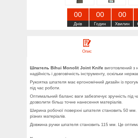
0
0
0
0
0
0
Днів
Годин
Хвилин
Опис
Шпатель Bihui Monolit Joint Knife
виготовлений з н
надійність і довговічність інструменту, оскільки нерж
Рукоятка шпателя має ергономічний дизайн із прогу
під час роботи.
Оптимальний баланс ваги забезпечує зручність під ч
дозволити більш точне нанесення матеріалів.
Ширина робочої поверхні шпателя становить 50 мм. 
різних матеріалів.
Довжина ручки шпателя становить 115 мм. Це оптима