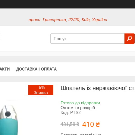
просп. Григоренко, 22/20, Київ, Україна
а
х
АКТИ
ДОСТАВКА І ОПЛАТА
Шпатель із нержавіючої ста
–5%
Готово до відправки
Оптом і в роздріб
Код:
PTS2
410 ₴
431,58 ₴
Показати оптові ціни