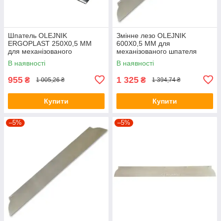
Шпатель OLEJNIK
Змінне лезо OLEJNIK
ERGOPLAST 250Х0,5 ММ
600Х0,5 ММ для
для механізованого
механізованого шпателя
нанесення (пластмасовий)
В наявності
В наявності
955
1 325
₴
₴
1 005,26 ₴
1 394,74 ₴
Купити
Купити
–5%
–5%