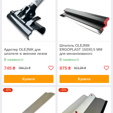
Шпатель OLEJNIK
Адаптер OLEJNIK для
ERGOPLAST 150Х0,5 ММ
шпателя зі змінним лезом
для механізованого
нанесення (пластмасовий)
В наявності
В наявності
745
875
₴
₴
784,21 ₴
921,05 ₴
Купити
Купити
–5%
–5%