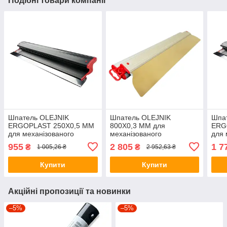
Подібні товари компанії
Шпатель OLEJNIK
Шпатель OLEJNIK
Шпа
ERGOPLAST 250Х0,5 ММ
800Х0,3 ММ для
ERG
для механізованого
механізованого
для 
нанесення
нанесення
нан
955
2 805
1 7
₴
₴
1 005,26 ₴
2 952,63 ₴
(пластмасовий)
(пла
Купити
Купити
Акційні пропозиції та новинки
–5%
–5%