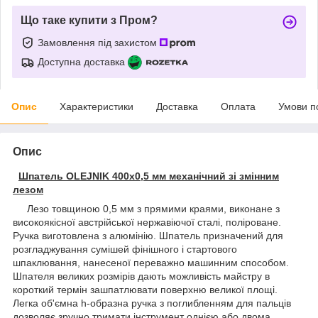
Що таке купити з Пром?
Замовлення під захистом
Доступна доставка
Опис
Характеристики
Доставка
Оплата
Умови п
Опис
Шпатель OLEJNIK 400х0,5 мм механічний зі змінним
лезом
Лезо товщиною 0,5 мм з прямими краями, виконане з
високоякісної австрійської нержавіючої сталі, поліроване.
Ручка виготовлена з алюмінію. Шпатель призначений для
розгладжування сумішей фінішного і стартового
шпаклювання, нанесеної переважно машинним способом.
Шпателя великих розмірів дають можливість майстру в
короткий термін зашпатлювати поверхню великої площі.
Легка об'ємна h-образна ручка з поглибленням для пальців
дозволяє зручно тримати інструмент однією або двома