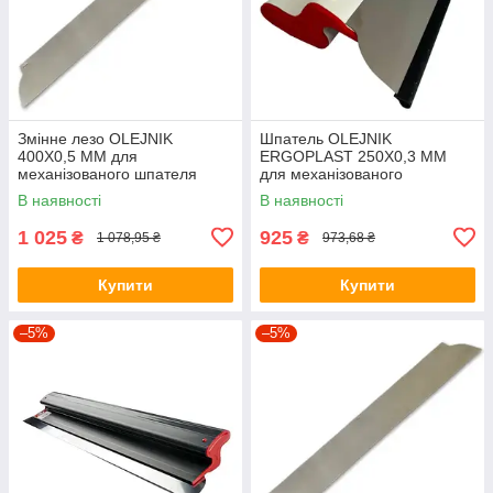
Змінне лезо OLEJNIK
Шпатель OLEJNIK
400Х0,5 ММ для
ERGOPLAST 250Х0,3 ММ
механізованого шпателя
для механізованого
нанесення (пластмасовий)
В наявності
В наявності
1 025
925
₴
₴
1 078,95 ₴
973,68 ₴
Купити
Купити
–5%
–5%