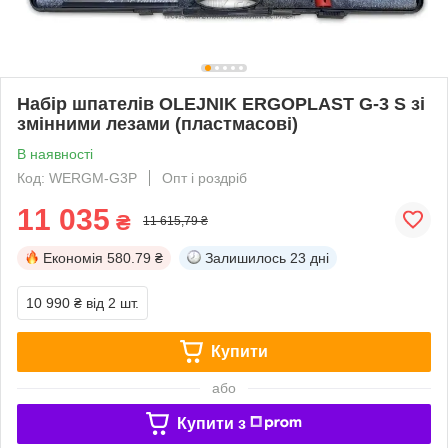
Набір шпателів OLEJNIK ERGOPLAST G-3 S зі
змінними лезами (пластмасові)
В наявності
Код: WERGM-G3P
Опт і роздріб
11 035
₴
11 615,79 ₴
Економія
580.79 ₴
Залишилось
23 дні
10 990 ₴
від 2 шт.
Купити
або
Купити з