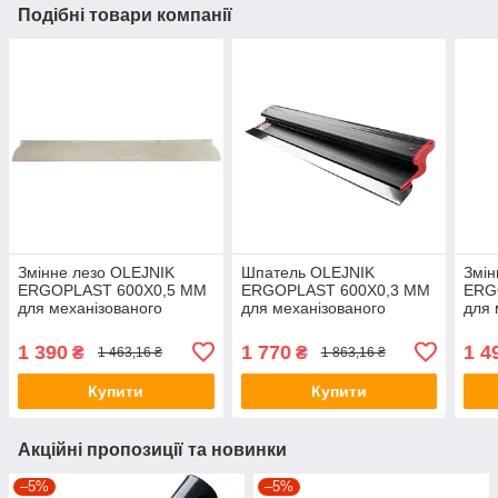
Подібні товари компанії
Змінне лезо OLEJNIK
Шпатель OLEJNIK
Змін
ERGOPLAST 600Х0,5 ММ
ERGOPLAST 600Х0,3 ММ
ERG
для механізованого
для механізованого
для 
шпателя
нанесення
шпа
(пластмасовий)
1 390
1 770
1 4
₴
₴
1 463,16 ₴
1 863,16 ₴
Купити
Купити
Акційні пропозиції та новинки
–5%
–5%