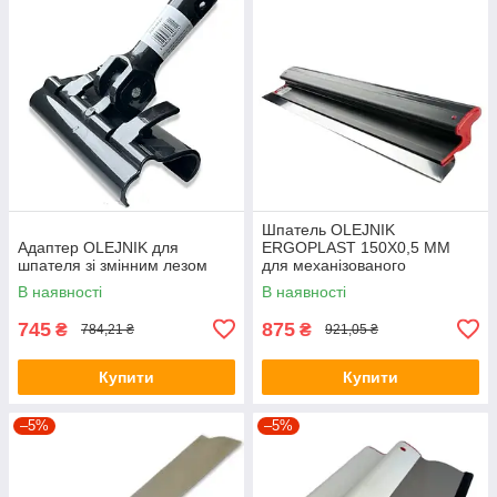
Шпатель OLEJNIK
Адаптер OLEJNIK для
ERGOPLAST 150Х0,5 ММ
шпателя зі змінним лезом
для механізованого
нанесення (пластмасовий)
В наявності
В наявності
745
875
₴
₴
784,21 ₴
921,05 ₴
Купити
Купити
–5%
–5%