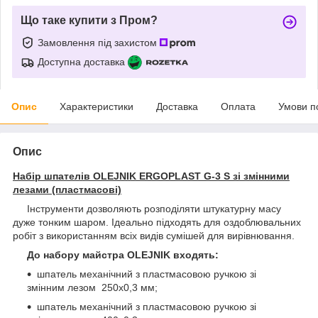
Що таке купити з Пром?
Замовлення під захистом
Доступна доставка
Опис
Характеристики
Доставка
Оплата
Умови п
Опис
Набір шпателів OLEJNIK ERGOPLAST G-3 S зі змінними
лезами (пластмасові)
Iнструменти дозволяють розподіляти штукатурну масу
дуже тонким шаром. Iдеально підходять для оздоблювальних
робіт з використанням всіх видів сумішей для вирівнювання.
До набору майстра OLEJNIK входять:
шпатель механічний з пластмасовою ручкою зі
змінним лезом 250х0,3 мм;
шпатель механічний з пластмасовою ручкою зі