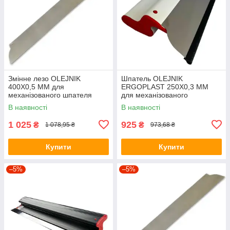
Змінне лезо OLEJNIK
Шпатель OLEJNIK
400Х0,5 ММ для
ERGOPLAST 250Х0,3 ММ
механізованого шпателя
для механізованого
нанесення (пластмасовий)
В наявності
В наявності
1 025
925
₴
₴
1 078,95 ₴
973,68 ₴
Купити
Купити
–5%
–5%