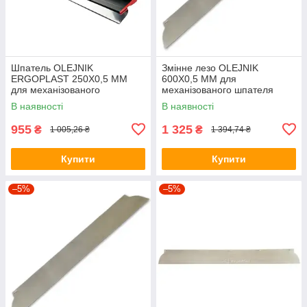
Шпатель OLEJNIK
Змінне лезо OLEJNIK
ERGOPLAST 250Х0,5 ММ
600Х0,5 ММ для
для механізованого
механізованого шпателя
нанесення (пластмасовий)
В наявності
В наявності
955
1 325
₴
₴
1 005,26 ₴
1 394,74 ₴
Купити
Купити
–5%
–5%