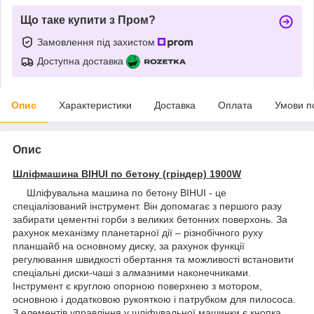
Що таке купити з Пром?
Замовлення під захистом
Доступна доставка
Опис
Характеристики
Доставка
Оплата
Умови п
Опис
Шліфмашина BIHUI по бетону (гріндер) 1900W
Шліфувальна машина по бетону BIHUI - це
спеціалізований інструмент. Він допомагає з першого разу
забирати цементні горби з великих бетонних поверхонь. За
рахунок механізму планетарної дії – різнобічного руху
планшайб на основному диску, за рахунок функції
регулювання швидкості обертання та можливості встановити
спеціальні диски-чаші з алмазними наконечниками.
Інструмент є круглою опорною поверхнею з мотором,
основною і додатковою рукояткою і патрубком для пилососа.
З елементів управління у шліфувальної машинки є кнопка