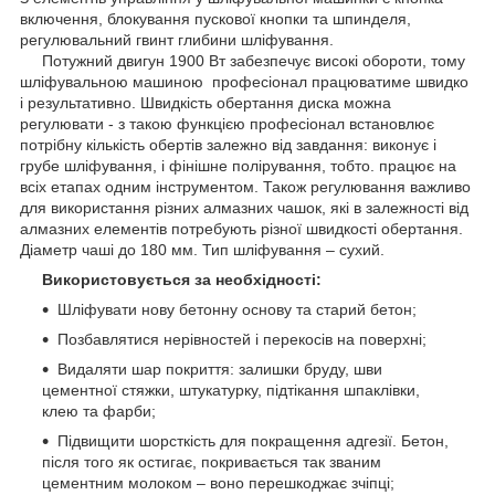
включення, блокування пускової кнопки та шпинделя,
регулювальний гвинт глибини шліфування.
Потужний двигун 1900 Вт забезпечує високі обороти, тому
шліфувальною машиною професіонал працюватиме швидко
і результативно. Швидкість обертання диска можна
регулювати - з такою функцією професіонал встановлює
потрібну кількість обертів залежно від завдання: виконує і
грубе шліфування, і фінішне полірування, тобто. працює на
всіх етапах одним інструментом. Також регулювання важливо
для використання різних алмазних чашок, які в залежності від
алмазних елементів потребують різної швидкості обертання.
Діаметр чаші до 180 мм. Тип шліфування – сухий.
Використовується за необхідності:
Шліфувати нову бетонну основу та старий бетон;
Позбавлятися нерівностей і перекосів на поверхні;
Видаляти шар покриття: залишки бруду, шви
цементної стяжки, штукатурку, підтікання шпаклівки,
клею та фарби;
Підвищити шорсткість для покращення адгезії. Бетон,
після того як остигає, покривається так званим
цементним молоком – воно перешкоджає зчіпці;