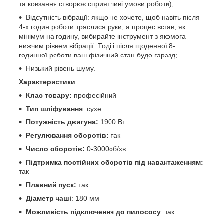
та ковзання створює сприятливі умови роботи);
Відсутність вібрації: якщо не хочете, щоб навіть після
4-х годин роботи тряслися руки, а процес встав, як
мінімум на годину, вибирайте інструмент з якомога
нижчим рівнем вібрації. Тоді і після щоденної 8-
годинної роботи ваш фізичний стан буде гаразд;
Низький рівень шуму.
Характеристики
:
Клас товару:
професійний
Тип шліфування
: сухе
Потужність двигуна:
1900 Вт
Регулювання оборотів:
так
Число оборотів:
0-3000об/хв.
Підтримка постійних оборотів під навантаженням:
так
Плавний пуск:
так
Діаметр чаші
: 180 мм
Можливість підключення до пилососу
: так