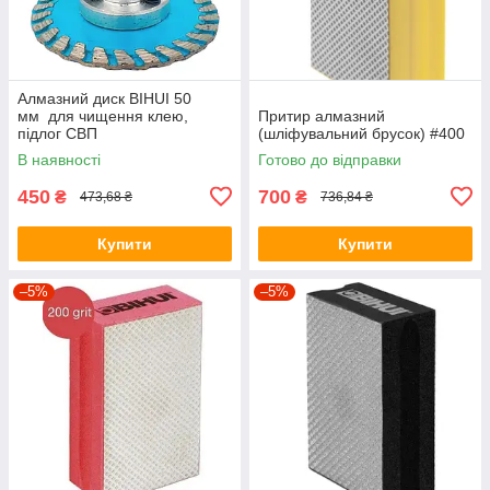
Алмазний диск BIHUI 50
мм для чищення клею,
Притир алмазний
підлог СВП
(шліфувальний брусок) #400
В наявності
Готово до відправки
450
700
₴
₴
473,68 ₴
736,84 ₴
Купити
Купити
–5%
–5%