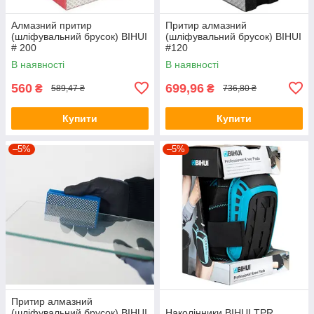
Алмазний притир
Притир алмазний
(шліфувальний брусок) BIHUI
(шліфувальний брусок) BIHUI
# 200
#120
В наявності
В наявності
560
699,96
₴
₴
589,47 ₴
736,80 ₴
Купити
Купити
–5%
–5%
Притир алмазний
(шліфувальний брусок) BIHUI
Наколінники BIHUI TPR