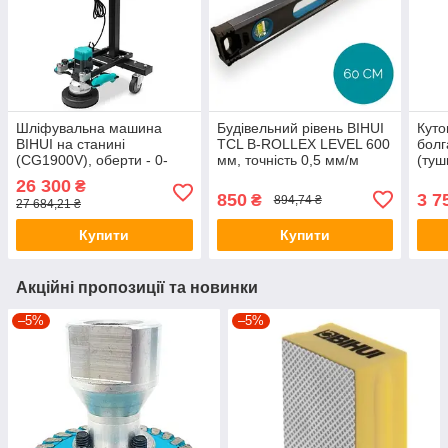
Шліфувальна машина
Будівельний рівень BIHUI
Куто
BIHUI на станині
TCL B-ROLLEX LEVEL 600
болг
(CG1900V), оберти - 0-
мм, точність 0,5 мм/м
(туш
3000 об/хв, сухий тип
обор
26 300
₴
шліфування
хв),
850
3 7
₴
894,74 ₴
27 684,21 ₴
(AG
Купити
Купити
Акційні пропозиції та новинки
–5%
–5%