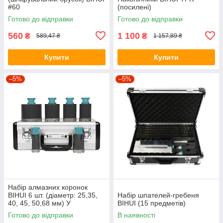
#60
(посилені)
Готово до відправки
Готово до відправки
560
1 100
₴
₴
589,47 ₴
1 157,89 ₴
Купити
Купити
–5%
–5%
Набір алмазних коронок
BIHUI 6 шт. (діаметр: 25,35,
Набір шпателей-гребеня
40, 45, 50,68 мм) У
BIHUI (15 предметів)
МЕТАЛІЧНОМУ КЕЙСІ
Готово до відправки
В наявності