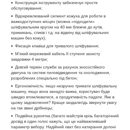
Конструкція інструменту забезпечує просте
обслуговування;
Відокремлюваний сегмент кожуха для роботи в
важкодоступних місцях (можна «підходити»
шліфувальним кругом на 40 мм ближче до кутів,
примикань, стиків і т.д. на відміну від шліфувальних
машин без кожух);
Фіксація клавіші для тривалого шліфування;
М'який мережевий кабель II ступеня захисту
завдовжки 4 метри;
Довгий термін служби за рахунок зносостійкого
двигуна та систем пиловідведення та охолодження,
розроблених спеціально під бетон;
Ергономічність: якщо незручно тримати шліфувальну
машину, якщо вона занадто важка, користувач буде
швидко втомлюватися, а продуктивність падати. Яке в
цьому задоволення? Краще заздалегідь звернути увагу
на так звані дрібницы;
Подвійна рукоятка (багато майстрів крізь багаторічний
досвід в один голос кажуть, що це найважливіший
параметр вибору. Надійний хват без натирання долоні