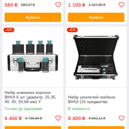
560
1 100
₴
₴
589,47 ₴
1 157,89 ₴
Купити
Купити
–5%
–5%
Набір алмазних коронок
BIHUI 6 шт. (діаметр: 25,35,
Набір шпателей-гребеня
40, 45, 50,68 мм) У
BIHUI (15 предметів)
МЕТАЛІЧНОМУ КЕЙСІ
Готово до відправки
В наявності
6 400
8 400
₴
₴
6 736,84 ₴
8 842,11 ₴