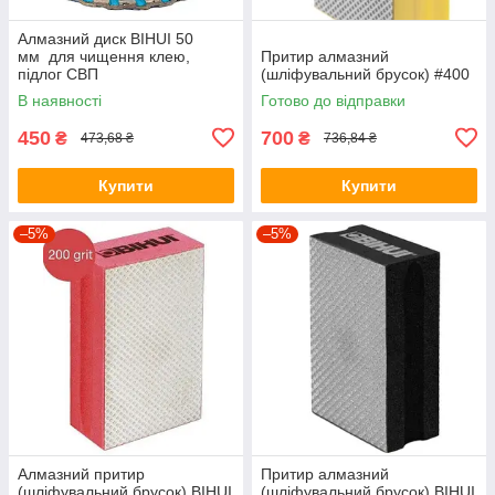
Алмазний диск BIHUI 50
мм для чищення клею,
Притир алмазний
підлог СВП
(шліфувальний брусок) #400
В наявності
Готово до відправки
450
700
₴
₴
473,68 ₴
736,84 ₴
Купити
Купити
–5%
–5%
Алмазний притир
Притир алмазний
(шліфувальний брусок) BIHUI
(шліфувальний брусок) BIHUI