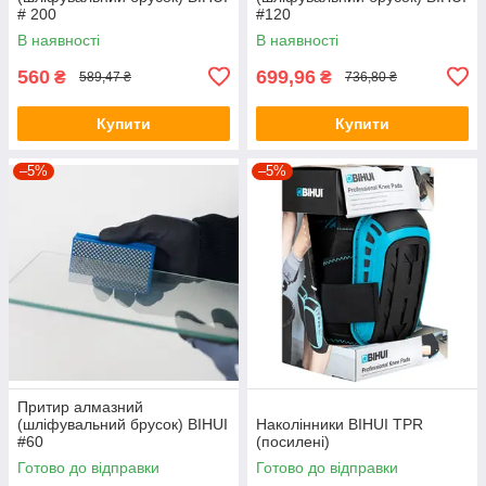
# 200
#120
В наявності
В наявності
560
699,96
₴
₴
589,47 ₴
736,80 ₴
Купити
Купити
–5%
–5%
Притир алмазний
(шліфувальний брусок) BIHUI
Наколінники BIHUI TPR
#60
(посилені)
Готово до відправки
Готово до відправки