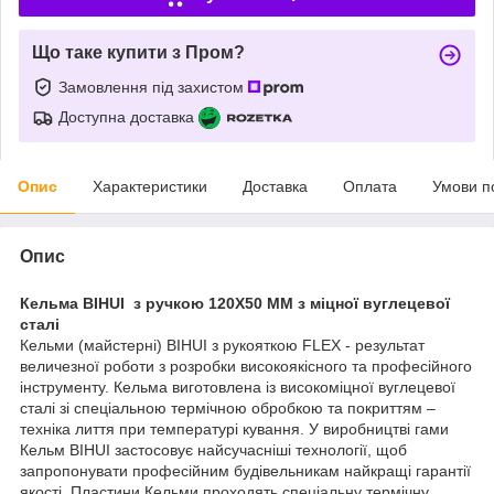
Що таке купити з Пром?
Замовлення під захистом
Доступна доставка
Опис
Характеристики
Доставка
Оплата
Умови п
Опис
Кельма BIHUI з ручкою 120Х50 ММ з міцної вуглецевої
сталі
Кельми (майстерні) BIHUI з рукояткою FLEX - результат
величезної роботи з розробки високоякісного та професійного
інструменту. Кельма виготовлена із високоміцної вуглецевої
сталі зі спеціальною термічною обробкою та покриттям –
техніка лиття при температурі кування. У виробництві гами
Кельм BIHUI застосовує найсучасніші технології, щоб
запропонувати професійним будівельникам найкращі гарантії
якості. Пластини Кельми проходять спеціальну термічну