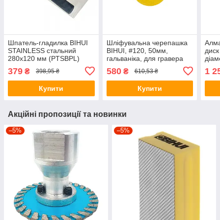
Шпатель-гладилка BIHUI
Шліфувальна черепашка
Алм
STAINLESS стальний
BIHUI, #120, 50мм,
диск
280х120 мм (PTSBPL)
гальваніка, для гравера
діам
(AGMEP2)
P12
379
580
1 2
₴
₴
398,95 ₴
610,53 ₴
Купити
Купити
Акційні пропозиції та новинки
–5%
–5%