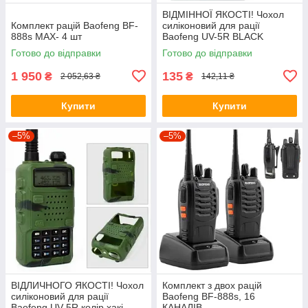
ВІДМІННОЇ ЯКОСТІ! Чохол
Комплект рацій Baofeng BF-
силіконовий для рації
888s MAX- 4 шт
Baofeng UV-5R BLACK
Готово до відправки
Готово до відправки
1 950
135
₴
₴
2 052,63 ₴
142,11 ₴
Купити
Купити
–5%
–5%
ВІДЛИЧНОГО ЯКОСТІ! Чохол
Комплект з двох рацій
силіконовий для рації
Baofeng BF-888s, 16
Baofeng UV-5R колір хакі
КАНАЛІВ