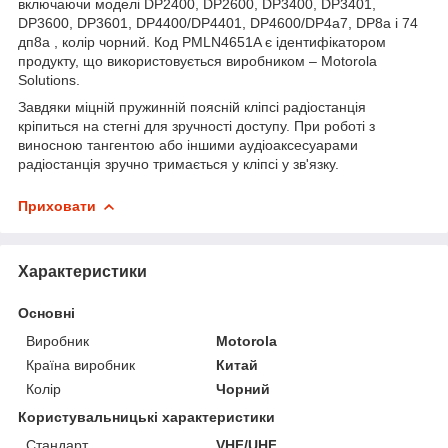
включаючи моделі DP2400, DP2600, DP3400, DP3401,
DP3600, DP3601, DP4400/DP4401, DP4600/DP4а7, DP8а і 74
дп8а , колір чорний. Код PMLN4651A є ідентифікатором
продукту, що використовується виробником – Motorola
Solutions.
Завдяки міцній пружинній поясній кліпсі радіостанція
кріпиться на стегні для зручності доступу. При роботі з
виносною тангентою або іншими аудіоаксесуарами
радіостанція зручно тримається у кліпсі у зв'язку.
Приховати
Характеристики
Основні
Виробник
Motorola
Країна виробник
Китай
Колір
Чорний
Користувальницькі характеристики
Стандарт
VHF/UHF