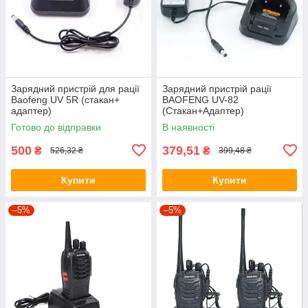
Зарядний пристрій для рації
Зарядний пристрій рації
Baofeng UV 5R (стакан+
BAOFENG UV-82
адаптер)
(Стакан+Адаптер)
Готово до відправки
В наявності
500
379,51
₴
₴
526,32 ₴
399,48 ₴
Купити
Купити
–5%
–5%