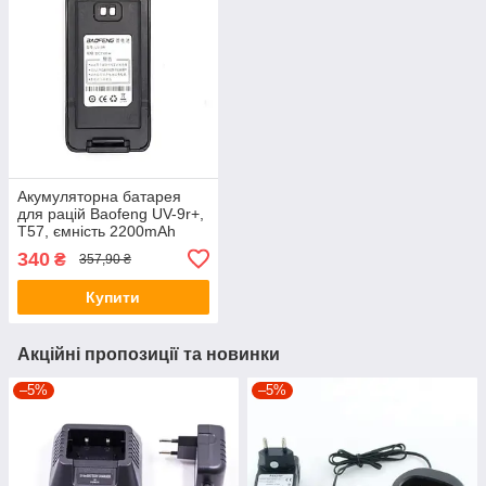
Акумуляторна батарея
для рацій Baofeng UV-9r+,
T57, ємність 2200mAh
340
₴
357,90 ₴
Купити
Акційні пропозиції та новинки
–5%
–5%