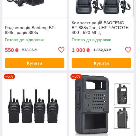
Комплект рацій BAOFENG
Радіостанція Baofeng BF-
BF-888s 2шт, UHF ЧАСТОТЫ
888s, рація 888s
400 - 520 МГЦ
Готово до відправки
Готово до відправки
550
1 000
₴
₴
578,95 ₴
1 052,63 ₴
Купити
Купити
–5%
–5%