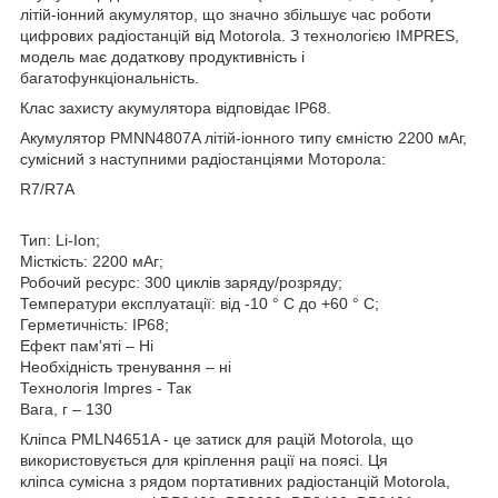
літій-іонний акумулятор, що значно збільшує час роботи
цифрових радіостанцій від Motorola. З технологією IMPRES,
модель має додаткову продуктивність і
багатофункціональність.
Клас захисту акумулятора відповідає IP68.
Акумулятор PMNN4807A літій-іонного типу ємністю 2200 мАг,
сумісний з наступними радіостанціями Моторола:
R7/R7A
Тип: Li-Ion;
Місткість: 2200 мАг;
Робочий ресурс: 300 циклів заряду/розряду;
Температури експлуатації: від -10 ° C до +60 ° C;
Герметичність: IP68;
Ефект пам'яті – Ні
Необхідність тренування – ні
Технологія Impres - Так
Вага, г – 130
Кліпса PMLN4651A - це затиск для рацій Motorola, що
використовується для кріплення рації на поясі. Ця
кліпса сумісна з рядом портативних радіостанцій Motorola,