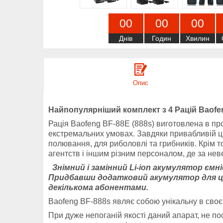
0
0
0
0
0
0
Днів
Годин
Хвилин
Опис
Найпопулярніший комплект з 4 Рацій Baofe
Рація Baofeng BF-88Е (888s) виготовлена ​​в пр
екстремальних умовах. Завдяки привабливій ціні
полювання, для риболовлі та грибників. Крім 
агентств і іншим різним персоналом, де за неве
Знімний і замінний Li-ion акумулятор єм
Придбавши додатковий акумулятор для ціє
декількома абонентами.
Baofeng BF-888s являє собою унікальну в своєм
При дуже непоганій якості даний апарат, не п