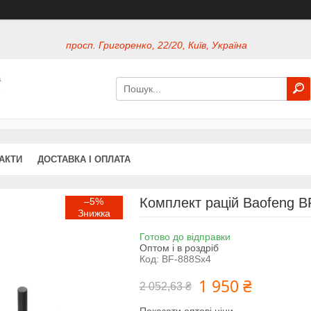
просп. Григоренко, 22/20, Київ, Україна
а
х
АКТИ
ДОСТАВКА І ОПЛАТА
Комплект рацій Baofeng B
–5%
Готово до відправки
Оптом і в роздріб
Код:
BF-888Sx4
1 950 ₴
2 052,63 ₴
Показати оптові ціни