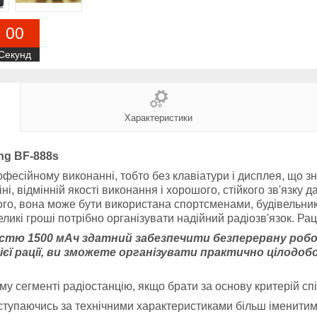
0
0
Секунд
Характеристики
ng BF-888s
офесійному виконанні, тобто без клавіатури і дисплея, що зна
, відмінній якості виконання і хорошого, стійкого зв'язку 
того, вона може бути використана спортсменами, будівельн
ликі гроші потрібно організувати надійний радіозв'язок. Рац
ністю 1500
мАч
здатний забезпечити безперервну робо
ї рації, ви зможете організувати практично цілодобо
у сегменті радіостанцію, якщо брати за основу критерій спі
оступаючись за технічними характеристиками більш іменитим