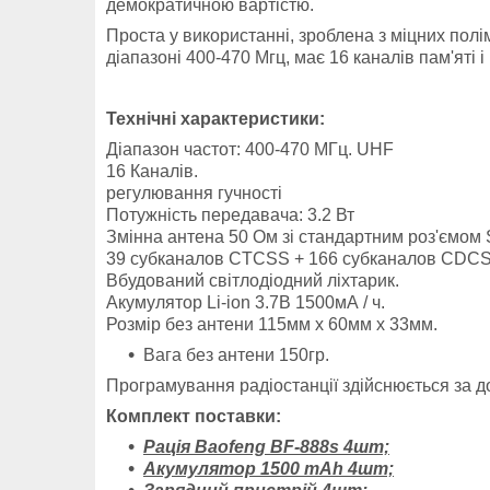
демократичною вартістю.
Проста у використанні, зроблена з міцних пол
діапазоні 400-470 Мгц, має 16 каналів пам'яті і
Технічні характеристики:
Діапазон частот: 400-470 МГц. UHF
16 Каналів.
регулювання гучності
Потужність передавача: 3.2 Вт
Змінна антена 50 Ом зі стандартним роз'ємом
39 субканалов CTCSS + 166 субканалов CDCS
Вбудований світлодіодний ліхтарик.
Акумулятор Li-ion 3.7В 1500мА / ч.
Розмір без антени 115мм х 60мм х 33мм.
Вага без антени 150гр.
Програмування радіостанції здійснюється за 
Комплект поставки:
Рація Baofeng BF-888s 4шт;
Акумулятор 1500 mAh 4шт;