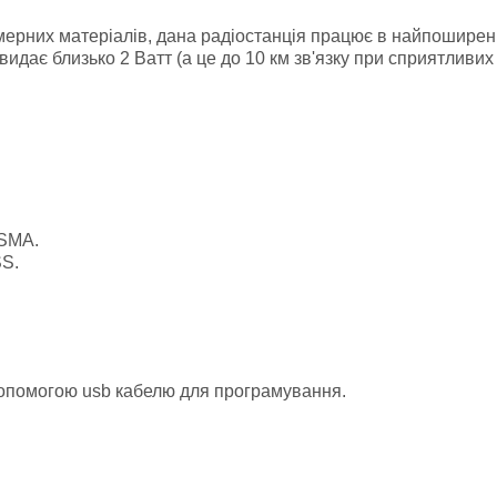
імерних матеріалів, дана радіостанція працює в найпошире
 видає близько 2 Ватт (а це до 10 км зв'язку при сприятливих
 SMA.
S.
допомогою usb кабелю для програмування.