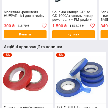
Магнітний кронштейн
Сонячна станція GDLite
Блок
HUEPAR, 1/4 для нівеліру
GD-1000A (панель, ліхтар,
швид
power bank + FM-радіо +
BASE
Лампи + Bluetooth)
300
1 500
340
₴
₴
315,79 ₴
1 578,95 ₴
Купити
Купити
Акційні пропозиції та новинки
–5%
–5%
Стрічка для підв'язування
ПОТОВЩЕНА стрічка для