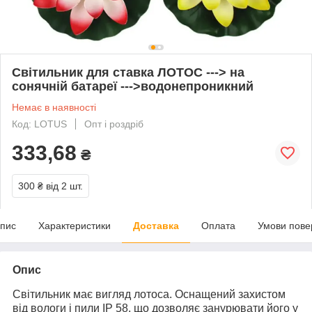
Світильник для ставка ЛОТОС ---> на
сонячній батареї --->водонепроникний
Немає в наявності
Код: LOTUS
Опт і роздріб
333,68
₴
300 ₴
від 2 шт.
пис
Характеристики
Доставка
Оплата
Умови пове
Опис
Світильник має вигляд лотоса. Оснащений захистом
від вологи і пили ІР 58, що дозволяє занурювати його у