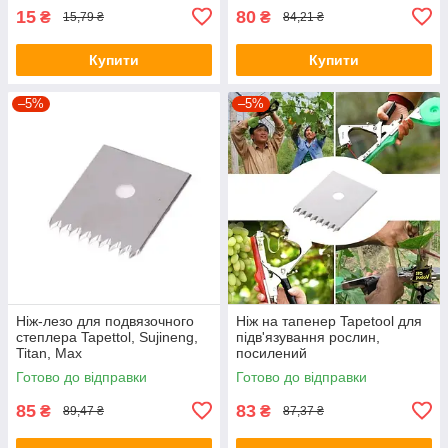
15
80
₴
₴
15,79 ₴
84,21 ₴
Купити
Купити
–5%
–5%
Ніж-лезо для подвязочного
Ніж на тапенер Tapetool для
степлера Tapettol, Sujineng,
підв'язування рослин,
Titan, Max
посилений
Готово до відправки
Готово до відправки
85
83
₴
₴
89,47 ₴
87,37 ₴