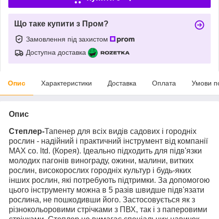
Що таке купити з Пром?
Замовлення під захистом
Доступна доставка
Опис
Характеристики
Доставка
Оплата
Умови п
Опис
Степлер-
Тапенер для всіх видів садових і городніх
рослин - надійний і практичний інструмент від компанії
MAX co. ltd. (Корея). Ідеально підходить для підв'язки
молодих пагонів винограду, ожини, малини, витких
рослин, високорослих городніх культур і будь-яких
інших рослин, які потребують підтримки. За допомогою
цього інструменту можна в 5 разів швидше підв'язати
рослина, не пошкодивши його. Застосовується як з
різнокольоровими стрічками з ПВХ, так і з паперовими