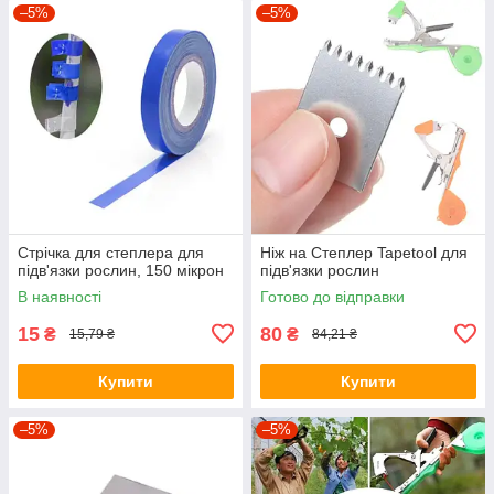
–5%
–5%
Стрічка для степлера для
Ніж на Степлер Tapetool для
підв'язки рослин, 150 мікрон
підв'язки рослин
В наявності
Готово до відправки
15
80
₴
₴
15,79 ₴
84,21 ₴
Купити
Купити
–5%
–5%