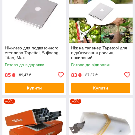
Ніж-лезо для подвязочного
Ніж на тапенер Tapetool для
степлера Tapettol, Sujineng,
підв'язування рослин,
Titan, Max
посилений
Готово до відправки
Готово до відправки
85
83
₴
₴
89,47 ₴
87,37 ₴
Купити
Купити
–5%
–5%