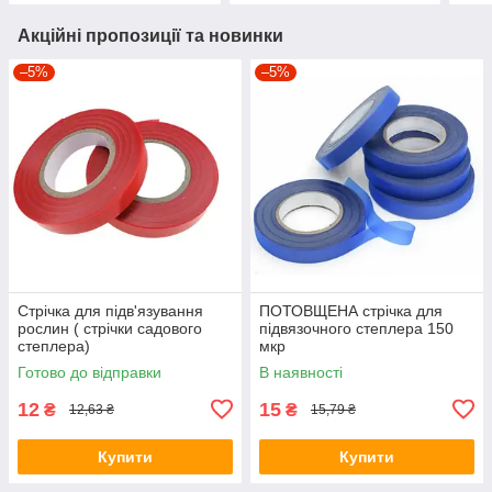
Акційні пропозиції та новинки
–5%
–5%
Стрічка для підв'язування
ПОТОВЩЕНА стрічка для
рослин ( стрічки садового
підвязочного степлера 150
степлера)
мкр
Готово до відправки
В наявності
12
15
₴
₴
12,63 ₴
15,79 ₴
Купити
Купити