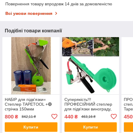
Повернення товару впродовж 14 днів за домовленістю
Всі умови повернення
Подібні товари компанії
НАБІР для підв'язки=
Суперякість!!!
ПРО
Степлер TAPETOOL +🔵
ПРОФЕСІЙНИЙ степлер
степ
стрічка 150мкм
для підв'язки винограду,
Tape
600м+скоби
малини, квітів TAPETOOL
СИЛ
800
440
450
₴
₴
842,11 ₴
463,16 ₴
+ніж+пружина)
Купити
Купити