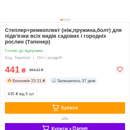
Степлер+ремкоплект (ніж,пружина,болт) для
підв'язки всіх видів садових і городніх
рослин (Тапенер)
Готово до відправки
Код: Tapetool
Опт і роздріб
441
₴
464,21 ₴
Економія
23.21 ₴
Залишилось
37 днів
435 ₴
від 5 шт.
Купити
або
Купити з